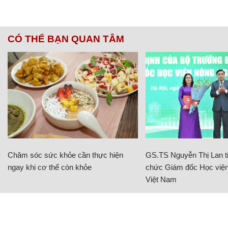
CÓ THỂ BẠN QUAN TÂM
Chăm sóc sức khỏe cần thực hiện
GS.TS Nguyễn Thị Lan ti
ngay khi cơ thể còn khỏe
chức Giám đốc Học viện
Việt Nam