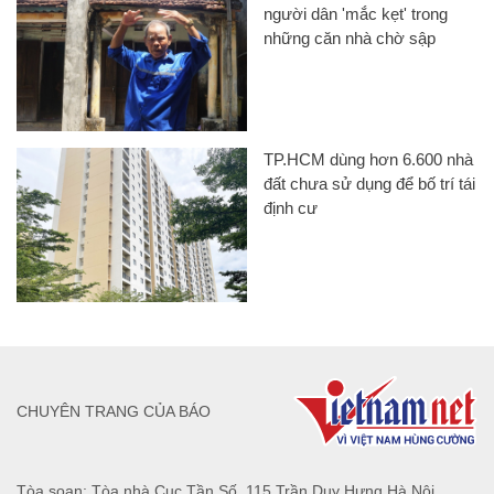
người dân 'mắc kẹt' trong
những căn nhà chờ sập
TP.HCM dùng hơn 6.600 nhà
đất chưa sử dụng để bố trí tái
định cư
CHUYÊN TRANG CỦA BÁO
Tòa soạn: Tòa nhà Cục Tần Số, 115 Trần Duy Hưng Hà Nội