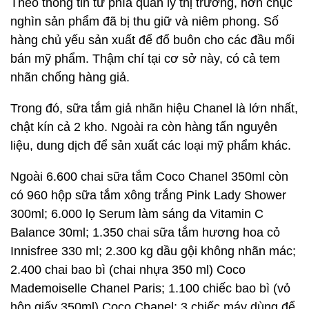
Theo thông tin từ phía quản lý thị trường, hơn chục
nghìn sản phẩm đã bị thu giữ và niêm phong. Số
hàng chủ yếu sản xuất để đổ buôn cho các đầu mối
bán mỹ phẩm. Thậm chí tại cơ sở này, có cả tem
nhãn chống hàng giả.
Trong đó, sữa tắm giả nhãn hiệu Chanel là lớn nhất,
chật kín cả 2 kho. Ngoài ra còn hàng tấn nguyên
liệu, dung dịch để sản xuất các loại mỹ phẩm khác.
Ngoài 6.600 chai sữa tắm Coco Chanel 350ml còn
có 960 hộp sữa tắm xông trắng Pink Lady Shower
300ml; 6.000 lọ Serum làm sáng da Vitamin C
Balance 30ml; 1.350 chai sữa tắm hương hoa cỏ
Innisfree 330 ml; 2.300 kg dầu gội không nhãn mác;
2.400 chai bao bì (chai nhựa 350 ml) Coco
Mademoiselle Chanel Paris; 1.100 chiếc bao bì (vỏ
hộp giấy 350ml) Coco Chanel; 3 chiếc máy dùng để