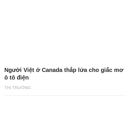
Người Việt ở Canada thắp lửa cho giấc mơ
ô tô điện
THỊ TRƯỜNG