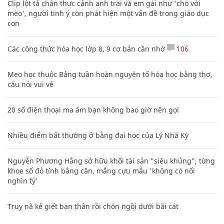
Clip lột tả chân thực cảnh anh trai và em gái như 'chó với
mèo', người tinh ý còn phát hiện một vấn đề trong giáo dục
con
Các công thức hóa học lớp 8, 9 cơ bản cần nhớ
106
Mẹo học thuộc Bảng tuần hoàn nguyên tố hóa học bằng thơ,
câu nói vui vẻ
20 số điện thoại ma ám bạn không bao giờ nên gọi
Nhiều điểm bất thường ở bằng đại học của Lý Nhã Kỳ
Nguyễn Phương Hằng sở hữu khối tài sản "siêu khủng", từng
khoe sổ đỏ tính bằng cân, mắng cựu mẫu 'không có nổi
nghìn tỷ'
Truy nã kẻ giết bạn thân rồi chôn ngồi dưới bãi cát