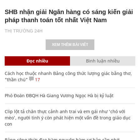
SHB nhận giải Ngân hàng có sáng kiến giải
pháp thanh toán tốt nhất Việt Nam
THỊ TRƯỜNG 24H
XEM THÊM BÀI VIẾT
Đọc nhiều
Bình luận nhiều
Cách học thuộc nhanh Bảng công thức lượng giác bằng thơ,
"thần chú"
17
Phó Đoàn ĐBQH Hà Giang Vương Ngọc Hà bị kỷ luật
Clip lột tả chân thực cảnh anh trai và em gái như 'chó với
mèo', người tinh ý còn phát hiện một vấn đề trong giáo dục
con
Bảng công thức đạo hàm nguyên hàm cơ bản cần nhớ