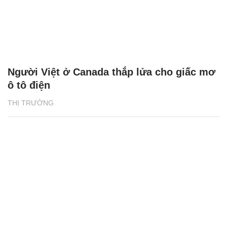
Người Việt ở Canada thắp lửa cho giấc mơ
ô tô điện
THỊ TRƯỜNG