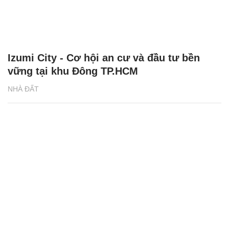
Izumi City - Cơ hội an cư và đầu tư bền
vững tại khu Đông TP.HCM
NHÀ ĐẤT