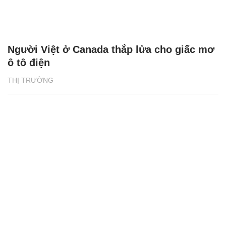
Người Việt ở Canada thắp lửa cho giấc mơ
ô tô điện
THỊ TRƯỜNG