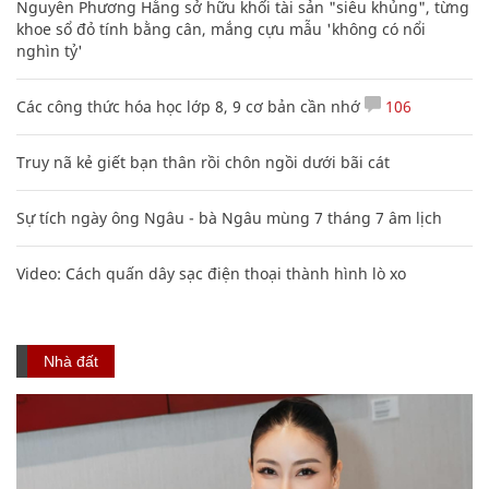
Nguyễn Phương Hằng sở hữu khối tài sản "siêu khủng", từng
khoe sổ đỏ tính bằng cân, mắng cựu mẫu 'không có nổi
nghìn tỷ'
Các công thức hóa học lớp 8, 9 cơ bản cần nhớ
106
Truy nã kẻ giết bạn thân rồi chôn ngồi dưới bãi cát
Sự tích ngày ông Ngâu - bà Ngâu mùng 7 tháng 7 âm lịch
Video: Cách quấn dây sạc điện thoại thành hình lò xo
Nhà đất