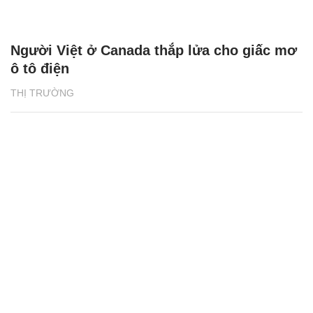
Người Việt ở Canada thắp lửa cho giấc mơ
ô tô điện
THỊ TRƯỜNG