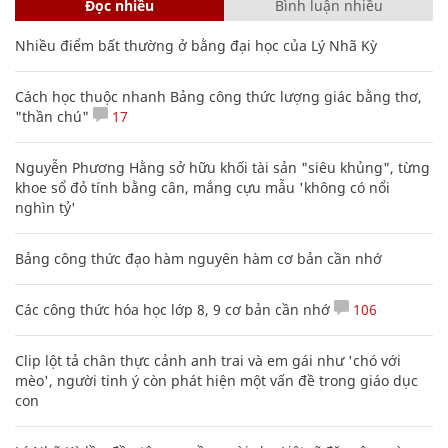
Đọc nhiều
Bình luận nhiều
Nhiều điểm bất thường ở bằng đại học của Lý Nhã Kỳ
Cách học thuộc nhanh Bảng công thức lượng giác bằng thơ,
"thần chú"
17
Nguyễn Phương Hằng sở hữu khối tài sản "siêu khủng", từng
khoe sổ đỏ tính bằng cân, mắng cựu mẫu 'không có nổi
nghìn tỷ'
Bảng công thức đạo hàm nguyên hàm cơ bản cần nhớ
Các công thức hóa học lớp 8, 9 cơ bản cần nhớ
106
Clip lột tả chân thực cảnh anh trai và em gái như 'chó với
mèo', người tinh ý còn phát hiện một vấn đề trong giáo dục
con