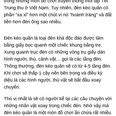
trong những món đồ chơi truyền thống mỗi dịp Tết
Trung thu ở Việt Nam. Tuy nhiên, đèn kéo quân có
phần “xa xỉ” hơn một chút vì nó “hoành tráng” và đắt
tiền hơn đèn ông sao nhiều.
Đèn kéo quân là loại đèn khá độc đáo được làm
bằng giấy bọc quanh một chiếc khung bằng tre.
Xung quanh trục đèn có những vòng trụ giấy dán
hình người, thú, cảnh vật… gọi là các tầng đèn.
Thông thường, đèn kéo quân sẽ có từ 4-5 tầng đèn.
Khi chơi sẽ thắp 1 cây nến bên trong và điều kỳ
diệu là các hình người, thú vật sẽ bắt đầu xoay
chuyển.
Thú vị nhất là sẽ có người kể lại các câu chuyện với
những nhân vật xoay trong chiếc đèn. Nhờ vậy mà
đèn kéo quân là một món đồ chơi ẩn chứa rất nhiều