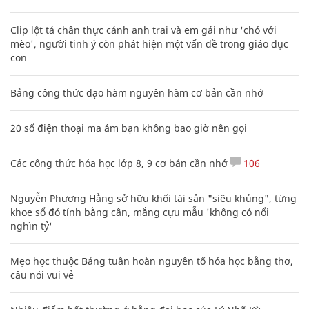
Clip lột tả chân thực cảnh anh trai và em gái như 'chó với
mèo', người tinh ý còn phát hiện một vấn đề trong giáo dục
con
Bảng công thức đạo hàm nguyên hàm cơ bản cần nhớ
20 số điện thoại ma ám bạn không bao giờ nên gọi
Các công thức hóa học lớp 8, 9 cơ bản cần nhớ
106
Nguyễn Phương Hằng sở hữu khối tài sản "siêu khủng", từng
khoe sổ đỏ tính bằng cân, mắng cựu mẫu 'không có nổi
nghìn tỷ'
Mẹo học thuộc Bảng tuần hoàn nguyên tố hóa học bằng thơ,
câu nói vui vẻ