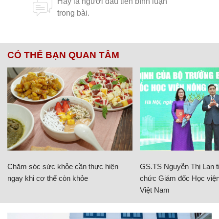
CÓ THỂ BẠN QUAN TÂM
Chăm sóc sức khỏe cần thực hiện
GS.TS Nguyễn Thị Lan ti
ngay khi cơ thể còn khỏe
chức Giám đốc Học viện
Việt Nam