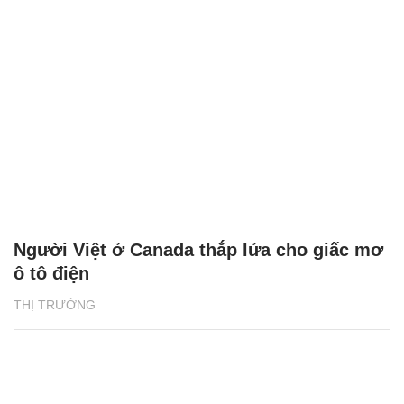
Người Việt ở Canada thắp lửa cho giấc mơ
ô tô điện
THỊ TRƯỜNG