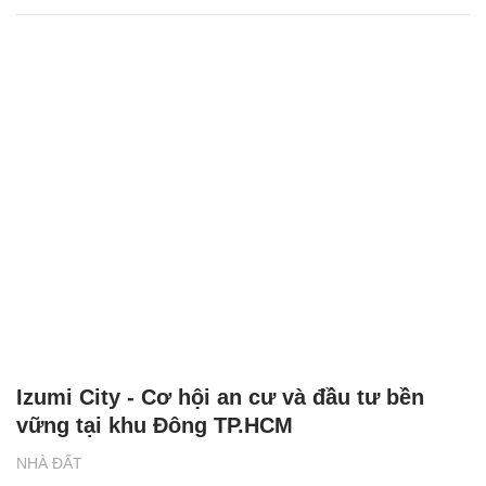
Izumi City - Cơ hội an cư và đầu tư bền
vững tại khu Đông TP.HCM
NHÀ ĐẤT