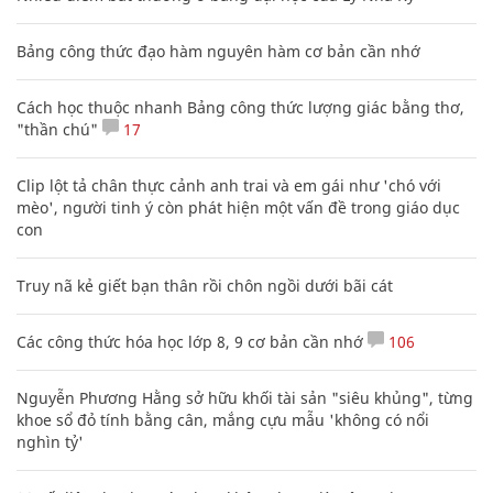
Bảng công thức đạo hàm nguyên hàm cơ bản cần nhớ
Cách học thuộc nhanh Bảng công thức lượng giác bằng thơ,
"thần chú"
17
Clip lột tả chân thực cảnh anh trai và em gái như 'chó với
mèo', người tinh ý còn phát hiện một vấn đề trong giáo dục
con
Truy nã kẻ giết bạn thân rồi chôn ngồi dưới bãi cát
Các công thức hóa học lớp 8, 9 cơ bản cần nhớ
106
Nguyễn Phương Hằng sở hữu khối tài sản "siêu khủng", từng
khoe sổ đỏ tính bằng cân, mắng cựu mẫu 'không có nổi
nghìn tỷ'