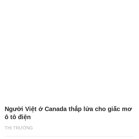
Người Việt ở Canada thắp lửa cho giấc mơ
ô tô điện
THỊ TRƯỜNG