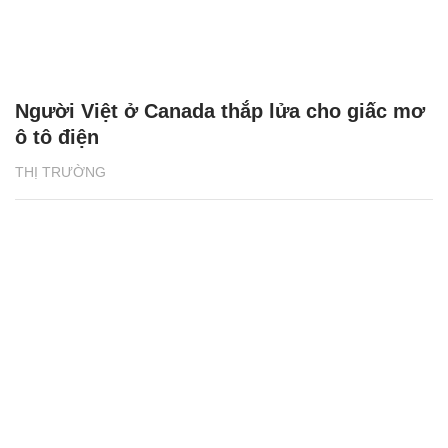
Người Việt ở Canada thắp lửa cho giấc mơ
ô tô điện
THỊ TRƯỜNG