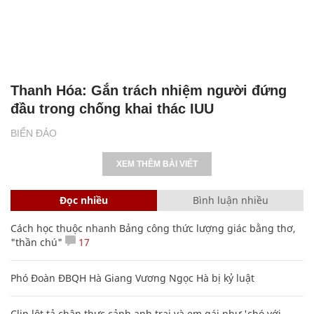
Thanh Hóa: Gắn trách nhiệm người đứng
đầu trong chống khai thác IUU
BIỂN ĐẢO
XEM THÊM BÀI VIẾT
Đọc nhiều
Bình luận nhiều
Cách học thuộc nhanh Bảng công thức lượng giác bằng thơ,
"thần chú"
17
Phó Đoàn ĐBQH Hà Giang Vương Ngọc Hà bị kỷ luật
Clip lột tả chân thực cảnh anh trai và em gái như 'chó với