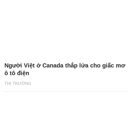
Người Việt ở Canada thắp lửa cho giấc mơ
ô tô điện
THỊ TRƯỜNG