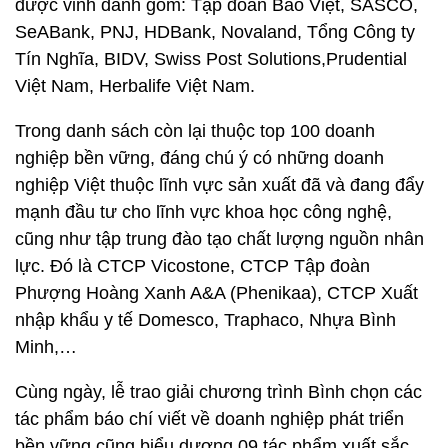
được vinh danh gồm: Tập đoàn Bảo Việt, SASCO,
SeABank, PNJ, HDBank, Novaland, Tổng Công ty
Tín Nghĩa, BIDV, Swiss Post Solutions,Prudential
Việt Nam, Herbalife Việt Nam.
Trong danh sách còn lại thuộc top 100 doanh
nghiệp bền vững, đáng chú ý có những doanh
nghiệp Việt thuộc lĩnh vực sản xuất đã và đang đẩy
mạnh đầu tư cho lĩnh vực khoa học công nghệ,
cũng như tập trung đào tạo chất lượng nguồn nhân
lực. Đó là CTCP Vicostone, CTCP Tập đoàn
Phượng Hoàng Xanh A&A (Phenikaa), CTCP Xuất
nhập khẩu y tế Domesco, Traphaco, Nhựa Bình
Minh,…
Cùng ngày, lễ trao giải chương trình Bình chọn các
tác phẩm báo chí viết về doanh nghiệp phát triển
bền vững cũng biểu dương 09 tác phẩm xuất sắc,