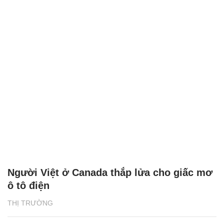
Người Việt ở Canada thắp lửa cho giấc mơ
ô tô điện
THỊ TRƯỜNG