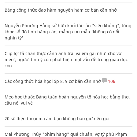
Bảng công thức đạo hàm nguyên hàm cơ bản cần nhớ
Nguyễn Phương Hằng sở hữu khối tài sản "siêu khủng", từng
khoe sổ đỏ tính bằng cân, mắng cựu mẫu 'không có nổi
nghìn tỷ'
Clip lột tả chân thực cảnh anh trai và em gái như 'chó với
mèo', người tinh ý còn phát hiện một vấn đề trong giáo dục
con
Các công thức hóa học lớp 8, 9 cơ bản cần nhớ
106
Mẹo học thuộc Bảng tuần hoàn nguyên tố hóa học bằng thơ,
câu nói vui vẻ
20 số điện thoại ma ám bạn không bao giờ nên gọi
Mai Phương Thúy "phím hàng" quá chuẩn, vợ tỷ phú Phạm