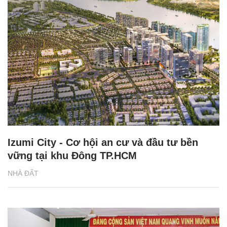
Izumi City - Cơ hội an cư và đầu tư bền
vững tại khu Đông TP.HCM
NHÀ ĐẤT