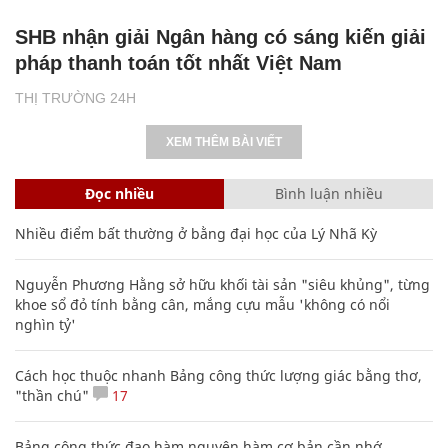
SHB nhận giải Ngân hàng có sáng kiến giải
pháp thanh toán tốt nhất Việt Nam
THỊ TRƯỜNG 24H
XEM THÊM BÀI VIẾT
Đọc nhiều
Bình luận nhiều
Nhiều điểm bất thường ở bằng đại học của Lý Nhã Kỳ
Nguyễn Phương Hằng sở hữu khối tài sản "siêu khủng", từng
khoe sổ đỏ tính bằng cân, mắng cựu mẫu 'không có nổi
nghìn tỷ'
Cách học thuộc nhanh Bảng công thức lượng giác bằng thơ,
"thần chú"
17
Bảng công thức đạo hàm nguyên hàm cơ bản cần nhớ