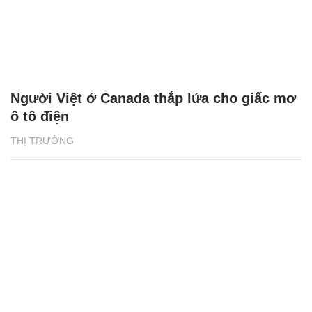
Người Việt ở Canada thắp lửa cho giấc mơ
ô tô điện
THỊ TRƯỜNG