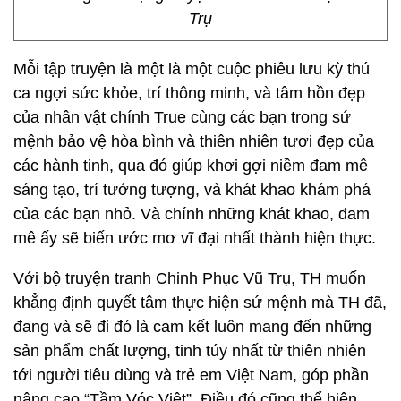
Trụ
Mỗi tập truyện là một là một cuộc phiêu lưu kỳ thú
ca ngợi sức khỏe, trí thông minh, và tâm hồn đẹp
của nhân vật chính True cùng các bạn trong sứ
mệnh bảo vệ hòa bình và thiên nhiên tươi đẹp của
các hành tinh, qua đó giúp khơi gợi niềm đam mê
sáng tạo, trí tưởng tượng, và khát khao khám phá
của các bạn nhỏ. Và chính những khát khao, đam
mê ấy sẽ biến ước mơ vĩ đại nhất thành hiện thực.
Với bộ truyện tranh Chinh Phục Vũ Trụ, TH muốn
khẳng định quyết tâm thực hiện sứ mệnh mà TH đã,
đang và sẽ đi đó là cam kết luôn mang đến những
sản phẩm chất lượng, tinh túy nhất từ thiên nhiên
tới người tiêu dùng và trẻ em Việt Nam, góp phần
nâng cao “Tầm Vóc Việt”. Điều đó cũng thể hiện