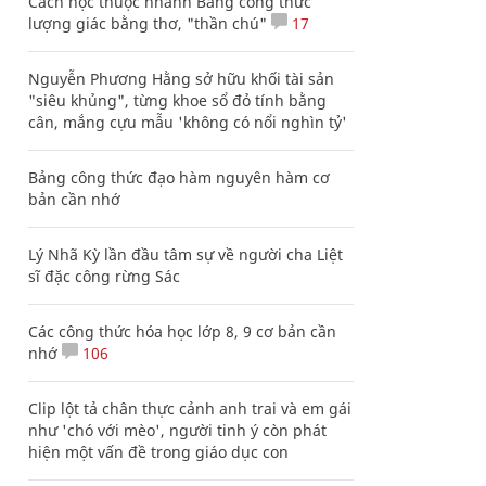
Cách học thuộc nhanh Bảng công thức
lượng giác bằng thơ, "thần chú"
17
Nguyễn Phương Hằng sở hữu khối tài sản
"siêu khủng", từng khoe sổ đỏ tính bằng
cân, mắng cựu mẫu 'không có nổi nghìn tỷ'
Bảng công thức đạo hàm nguyên hàm cơ
bản cần nhớ
Lý Nhã Kỳ lần đầu tâm sự về người cha Liệt
sĩ đặc công rừng Sác
Các công thức hóa học lớp 8, 9 cơ bản cần
nhớ
106
Clip lột tả chân thực cảnh anh trai và em gái
như 'chó với mèo', người tinh ý còn phát
hiện một vấn đề trong giáo dục con