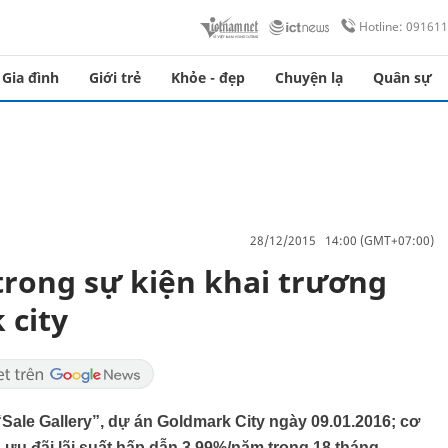
Hotline: 09161
Gia đình
Giới trẻ
Khỏe - đẹp
Chuyện lạ
Quân sự
28/12/2015 14:00 (GMT+07:00)
trong sự kiện khai trương
 city
Sale Gallery”, dự án Goldmark City ngày 09.01.2016; cơ
g ưu đãi lãi suất hấp dẫn 3.99%/năm trong 18 tháng.