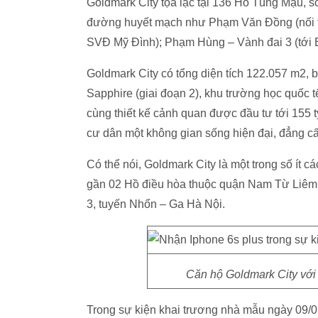
Goldmark City tọa lạc tại 136 Hồ Tùng Mậu, sở
đường huyết mạch như Phạm Văn Đồng (nối tới 
SVĐ Mỹ Đình); Phạm Hùng – Vành đai 3 (tới 
Goldmark City có tổng diện tích 122.057 m2, b
Sapphire (giai đoạn 2), khu trường học quốc 
cùng thiết kế cảnh quan được đầu tư tới 155 
cư dân một không gian sống hiện đại, đẳng cấp
Có thể nói, Goldmark City là một trong số ít 
gần 02 Hồ điều hòa thuộc quận Nam Từ Liêm
3, tuyến Nhổn – Ga Hà Nội.
Căn hộ Goldmark City với 
Trong sự kiện khai trương nhà mẫu ngày 09/01