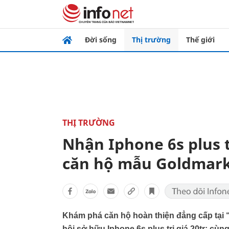
Đời sống
Thị trường
Thế giới
THỊ TRƯỜNG
Nhận Iphone 6s plus 
căn hộ mẫu Goldmark
Khám phá căn hộ hoàn thiện đẳng cấp tại “
hội sở hữu Iphone 6s plus trị giá 20tr; cùn