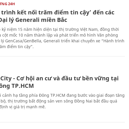
ỜNG 24H
trình kết nối trăm điểm tin cậy’ đến các
ại lý Generali miền Bắc
 kỷ niệm 15 năm hiện diện tại thị trường Việt Nam, đồng thời
 cột mốc 10 năm thành lập và phát triển mô hình Văn phòng
 lý GenCasa/GenBella, Generali triển khai chuyến xe “Hành trình
răm điểm tin cậy”.
City - Cơ hội an cư và đầu tư bền vững tại
ông TP.HCM
i cảnh hạ tầng phía Đông TP.HCM đang bước vào giai đoạn tăng
 bộ, thị trường bất động sản ven sông Đồng Nai bắt đầu quá
 định vị giá trị mạnh mẽ.