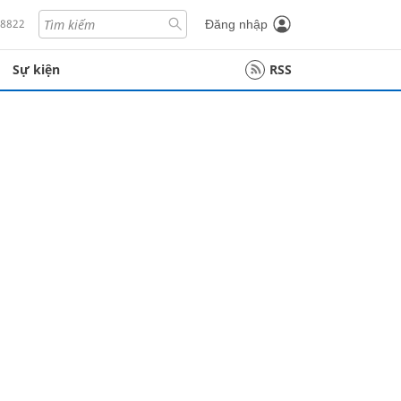
18822
Đăng nhập
Sự kiện
RSS