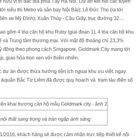
 hữu vị trí đắc địa phía Tây Hà Nội. Dự án kết nối các tuyến
siêu thị Metro và sân bay Nội Bài); Lê Đức Thọ (ra tới
Bến xe Mỹ Đình); Xuân Thủy - Cầu Giấy, trục đường 32…
ao gồm 4 tòa căn hộ khu Ruby (giai đoạn 1), 4 tòa căn hộ khu
tế và Trung tâm thương mại. Với mật độ thoáng chỉ 23,3%
tỷ đồng theo phong cách Singapore, Goldmark City mang tới
, giao hòa trọn vẹn với thiên nhiên.
các dự án được thừa hưởng tiện ích ngoại khu ưu việt: ngay
 &quận Bắc Từ Liêm đã được quy hoạch và trạm tàu điện số
nội thất sang trọng và tràn ngập ánh sáng
/2016, khách hàng sẽ được cảm nhận trực tiếp thiết kế nội