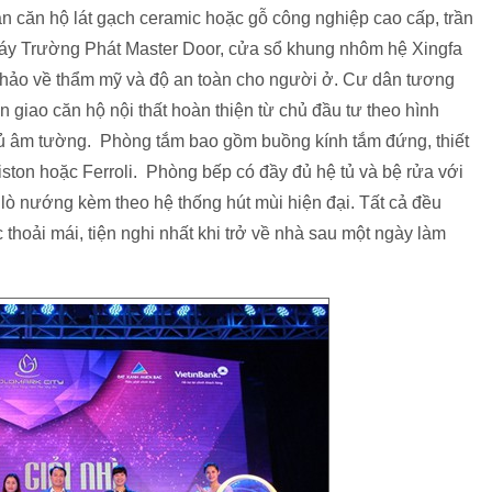
àn căn hộ lát gạch ceramic hoặc gỗ công nghiệp cao cấp, trần
áy Trường Phát Master Door, cửa sổ khung nhôm hệ Xingfa
hảo về thẩm mỹ và độ an toàn cho người ở. Cư dân tương
 giao căn hộ nội thất hoàn thiện từ chủ đầu tư theo hình
ị tủ âm tường. Phòng tắm bao gồm buồng kính tắm đứng, thiết
iston hoặc Ferroli. Phòng bếp có đầy đủ hệ tủ và bệ rửa với
, lò nướng kèm theo hệ thống hút mùi hiện đại. Tất cả đều
hoải mái, tiện nghi nhất khi trở về nhà sau một ngày làm