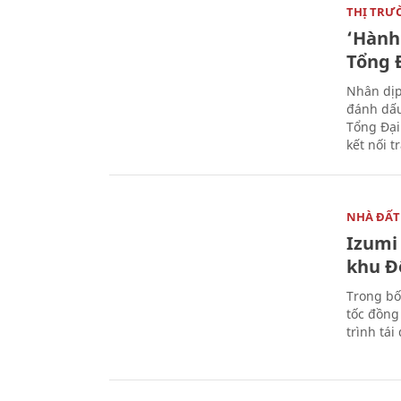
THỊ TRƯ
‘Hành 
Tổng Đ
Nhân dịp
đánh dấu
Tổng Đại
kết nối t
NHÀ ĐẤT
Izumi 
khu Đ
Trong bố
tốc đồng
trình tái