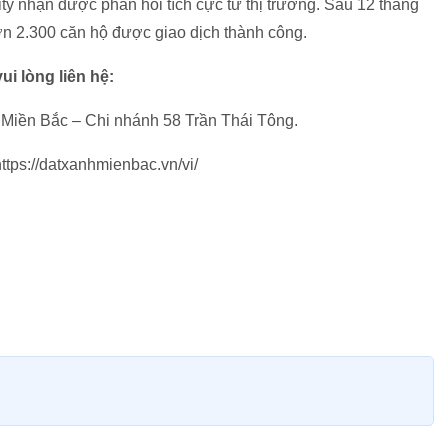
ty nhận được phản hồi tích cực từ thị trường. Sau 12 tháng
ơn 2.300 căn hộ được giao dịch thành công.
i lòng liên hệ:
 Miền Bắc – Chi nhánh 58 Trần Thái Tông.
tps://datxanhmienbac.vn/vi/