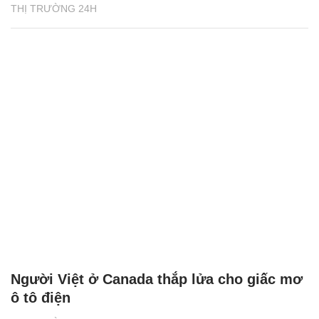
THỊ TRƯỜNG 24H
Người Việt ở Canada thắp lửa cho giấc mơ
ô tô điện