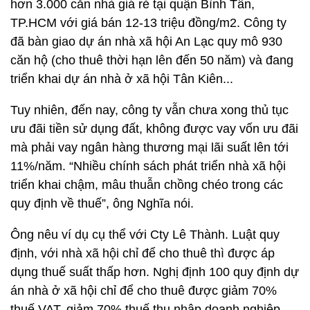
hơn 3.000 căn nhà giá rẻ tại quận Bình Tân,
TP.HCM với giá bán 12-13 triệu đồng/m2. Công ty
đã bàn giao dự án nhà xã hội An Lạc quy mô 930
căn hộ (cho thuê thời hạn lên đến 50 năm) và đang
triển khai dự án nhà ở xã hội Tân Kiên...
Tuy nhiên, đến nay, công ty vẫn chưa xong thủ tục
ưu đãi tiền sử dụng đất, không được vay vốn ưu đãi
mà phải vay ngân hàng thương mại lãi suất lên tới
11%/năm. “Nhiều chính sách phát triển nhà xã hội
triển khai chậm, mâu thuẫn chồng chéo trong các
quy định về thuế”, ông Nghĩa nói.
Ông nêu ví dụ cụ thể với Cty Lê Thành. Luật quy
định, với nhà xã hội chỉ để cho thuê thì được áp
dụng thuế suất thấp hơn. Nghị định 100 quy định dự
án nhà ở xã hội chỉ để cho thuê được giảm 70%
thuế VAT, giảm 70% thuế thu nhập doanh nghiệp.