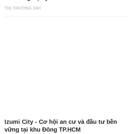
THỊ TRƯỜNG 24H
Izumi City - Cơ hội an cư và đầu tư bền
vững tại khu Đông TP.HCM