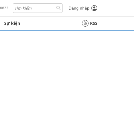
18822
Đăng nhập
Sự kiện
RSS