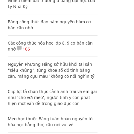
Nhiều điểm bất thường ở bằng đại học của
Lý Nhã Kỳ
Bảng công thức đạo hàm nguyên hàm cơ
bản cần nhớ
Các công thức hóa học lớp 8, 9 cơ bản cần
nhớ
106
Nguyễn Phương Hằng sở hữu khối tài sản
"siêu khủng", từng khoe sổ đỏ tính bằng
cân, mắng cựu mẫu 'không có nổi nghìn tỷ'
Clip lột tả chân thực cảnh anh trai và em gái
như 'chó với mèo', người tinh ý còn phát
hiện một vấn đề trong giáo dục con
Mẹo học thuộc Bảng tuần hoàn nguyên tố
hóa học bằng thơ, câu nói vui vẻ