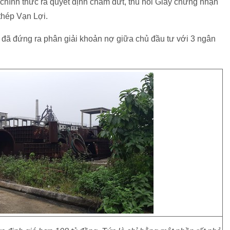
hính thức ra quyết định chấm dứt, thu hồi Giấy chứng nhận
thép Vạn Lợi.
 đã đứng ra phân giải khoản nợ giữa chủ đầu tư với 3 ngân