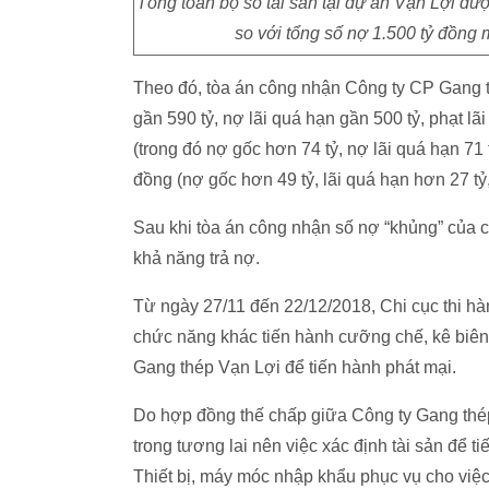
Tổng toàn bộ số tài sản tại dự án Vạn Lợi đư
so với tổng số nợ 1.500 tỷ đồng
Theo đó, tòa án công nhận Công ty CP Gang 
gần 590 tỷ, nợ lãi quá hạn gần 500 tỷ, phạt l
(trong đó nợ gốc hơn 74 tỷ, nợ lãi quá hạn 71
đồng (nợ gốc hơn 49 tỷ, lãi quá hạn hơn 27 tỷ
Sau khi tòa án công nhận số nợ “khủng” của c
khả năng trả nợ.
Từ ngày 27/11 đến 22/12/2018, Chi cục thi hà
chức năng khác tiến hành cưỡng chế, kê biên t
Gang thép Vạn Lợi để tiến hành phát mại.
Do hợp đồng thế chấp giữa Công ty Gang thép 
trong tương lai nên việc xác định tài sản để t
Thiết bị, máy móc nhập khẩu phục vụ cho việc