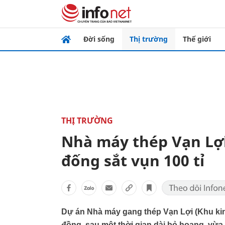
Đời sống
Thị trường
Thế giới
THỊ TRƯỜNG
Nhà máy thép Vạn Lợi
đống sắt vụn 100 tỉ
Dự án Nhà máy gang thép Vạn Lợi (Khu kinh
đồng, sau một thời gian dài bỏ hoang, vừa