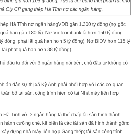
ợc định giá hơn 108 tỷ đồng. Tức là chỉ bằng một phần rất nhỏ
 mà Cty CP gang thép Hà Tĩnh nợ các ngân hàng.
thép Hà Tĩnh nợ ngân hàngVDB gần 1.300 tỷ đồng (nợ gốc
ãi quá hạn gần 180 tỷ). Nợ Vietcombank là hơn 150 tỷ đồng
 tỷ đồng, phạt lãi quá hạn hơn 5 tỷ đồng). Nợ BIDV hơn 115 tỷ
, lãi phạt quá hạn hơn 38 tỷ đồng).
hủ đầu tư đối với 3 ngân hàng nói trên, chủ đầu tư không có
nh án dân sự thị xã Kỳ Anh phải phối hợp với các cơ quan
oàn bộ tài sản, công trình hiện có tại Nhà máy liên hợp
Hà Tĩnh với 3 ngân hàng là thế chấp tài sản hình thành
iến hành cưỡng chế, kê biên là các tài sản đã hình thành gồm:
 xây dựng nhà máy liên hợp Gang thép; tài sản công trình