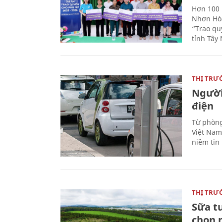
Hơn 100 
Nhơn Hòa
“Trao qu
tỉnh Tây 
THỊ TRƯ
Người
điện
Từ phòng
Việt Nam 
niềm tin
THỊ TRƯ
Sữa t
chọn 