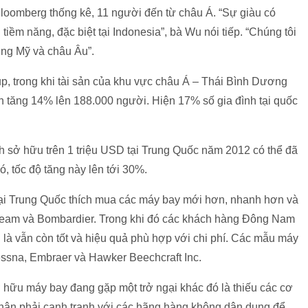
Bloomberg thống kê, 11 người đến từ châu Á. “Sự giàu có
iềm năng, đặc biệt tại Indonesia”, bà Wu nói tiếp. “Chúng tôi
ường Mỹ và châu Âu”.
p, trong khi tài sản của khu vực châu Á – Thái Bình Dương
ẫn tăng 14% lên 188.000 người. Hiện 17% số gia đình tại quốc
h sở hữu trên 1 triệu USD tại Trung Quốc năm 2012 có thể đã
ó, tốc độ tăng này lên tới 30%.
tại Trung Quốc thích mua các máy bay mới hơn, nhanh hơn và
ream và Bombardier. Trong khi đó các khách hàng Đông Nam
 là vẫn còn tốt và hiệu quả phù hợp với chi phí. Các mẫu máy
ssna, Embraer và Hawker Beechcraft Inc.
 hữu máy bay đang gặp một trở ngại khác đó là thiếu các cơ
nhân phải cạnh tranh với các hãng hàng không dân dụng để