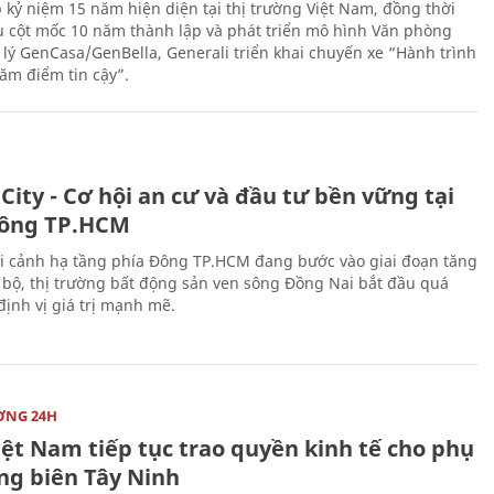
 kỷ niệm 15 năm hiện diện tại thị trường Việt Nam, đồng thời
 cột mốc 10 năm thành lập và phát triển mô hình Văn phòng
 lý GenCasa/GenBella, Generali triển khai chuyến xe “Hành trình
răm điểm tin cậy”.
City - Cơ hội an cư và đầu tư bền vững tại
ông TP.HCM
i cảnh hạ tầng phía Đông TP.HCM đang bước vào giai đoạn tăng
 bộ, thị trường bất động sản ven sông Đồng Nai bắt đầu quá
 định vị giá trị mạnh mẽ.
ỜNG 24H
iệt Nam tiếp tục trao quyền kinh tế cho phụ
ng biên Tây Ninh