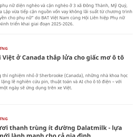
phụ nữ diện nghèo và cận nghèo ở 3 xã Đông Thành, Mỹ Quý,
 Lập vừa tiếp cận nguồn vốn vay không lãi suất từ chương trình
yền cho phụ nữ” do BAT Việt Nam cùng Hội Liên hiệp Phụ nữ
Ninh triển khai giai đoạn 2025-2026.
ỜNG
 Việt ở Canada thắp lửa cho giấc mơ ô tô
 thí nghiệm nhỏ ở Sherbrooke (Canada), những nhà khoa học
lặng lẽ nghiên cứu pin, thuật toán và AI cho ô tô điện – với
 một ngày sẽ ứng dụng trên xe Việt.
ỜNG
ươi thanh trùng ít đường Dalatmilk - lựa
mới lành mạnh cho cả gia đình