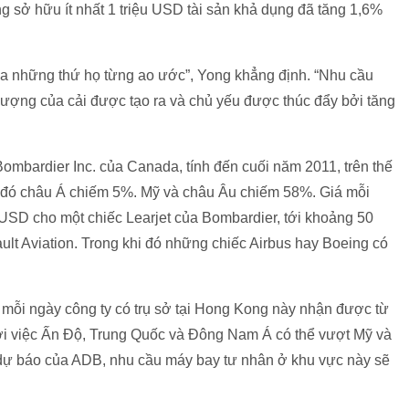
 sở hữu ít nhất 1 triệu USD tài sản khả dụng đã tăng 1,6%
ua những thứ họ từng ao ước”, Yong khẳng định. “Nhu cầu
lượng của cải được tạo ra và chủ yếu được thúc đẩy bởi tăng
ombardier Inc. của Canada, tính đến cuối năm 2011, trên thế
g đó châu Á chiếm 5%. Mỹ và châu Âu chiếm 58%. Giá mỗi
 USD cho một chiếc Learjet của Bombardier, tới khoảng 50
lt Aviation. Trong khi đó những chiếc Airbus hay Boeing có
, mỗi ngày công ty có trụ sở tại Hong Kong này nhận được từ
ới việc Ấn Độ, Trung Quốc và Đông Nam Á có thể vượt Mỹ và
 dự báo của ADB, nhu cầu máy bay tư nhân ở khu vực này sẽ