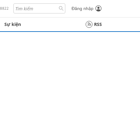
18822
Đăng nhập
Sự kiện
RSS