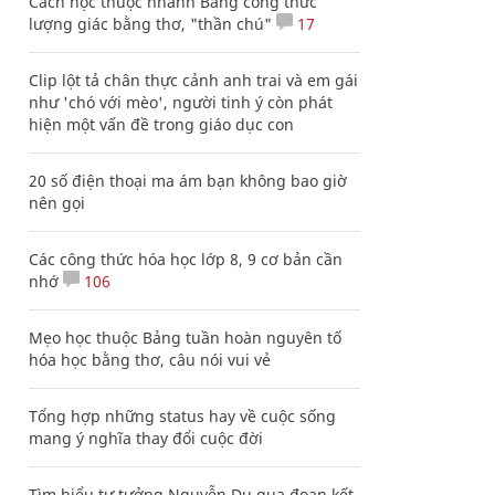
Cách học thuộc nhanh Bảng công thức
lượng giác bằng thơ, "thần chú"
17
Clip lột tả chân thực cảnh anh trai và em gái
như 'chó với mèo', người tinh ý còn phát
hiện một vấn đề trong giáo dục con
20 số điện thoại ma ám bạn không bao giờ
nên gọi
Các công thức hóa học lớp 8, 9 cơ bản cần
nhớ
106
Mẹo học thuộc Bảng tuần hoàn nguyên tố
hóa học bằng thơ, câu nói vui vẻ
Tổng hợp những status hay về cuộc sống
mang ý nghĩa thay đổi cuộc đời
Tìm hiểu tư tưởng Nguyễn Du qua đoạn kết