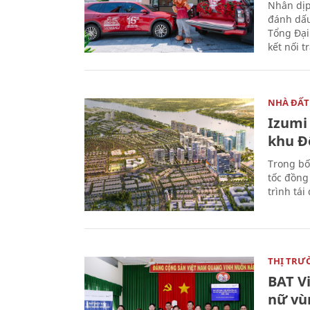
Nhân dịp
đánh dấu
Tổng Đại
kết nối t
NHÀ ĐẤT
Izumi 
khu Đ
Trong bố
tốc đồng
trình tái
THỊ TRƯ
BAT V
nữ vù