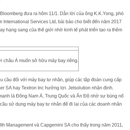
h Bloomberg đưa ra hôm 11/1. Dẫn lời của ông K.K.Yong, phó
on International Services Ltd, bài báo cho biết đến năm 2017
 hạng sang của thế giới nhờ kinh tế phát triển tạo ra thêm
i châu Á muốn sở hữu máy bay riêng.
u cầu đối với máy bay tư nhân, giúp các tập đoàn cung cấp
 SA hay Textron Inc hưởng lợi. Jetsolution nhận định.
 mạnh là Đông Nam Á, Trung Quốc và Ấn Độ nhờ sự bùng nổ
 cầu sử dụng máy bay tư nhân để đi lại của các doanh nhân
alth Management và Capgemini SA cho thấy trong năm 2011,