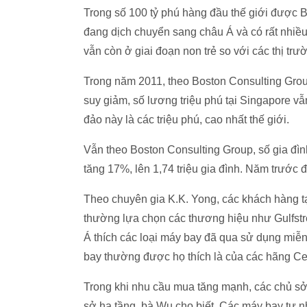
Trong số 100 tỷ phú hàng đầu thế giới được 
đang dịch chuyển sang châu Á và có rất nhiều t
vẫn còn ở giai đoạn non trẻ so với các thị tr
Trong năm 2011, theo Boston Consulting Grou
suy giảm, số lương triệu phú tại Singapore v
đảo này là các triệu phú, cao nhất thế giới.
Vẫn theo Boston Consulting Group, số gia đìn
tăng 17%, lên 1,74 triệu gia đình. Năm trước đ
Theo chuyên gia K.K. Yong, các khách hàng 
thường lựa chọn các thương hiệu như Gulfst
Á thích các loại máy bay đã qua sử dụng miễn
bay thường được họ thích là của các hãng Ce
Trong khi nhu cầu mua tăng mạnh, các chủ sở
sở hạ tầng, bà Wu cho biết. Các máy bay tư 