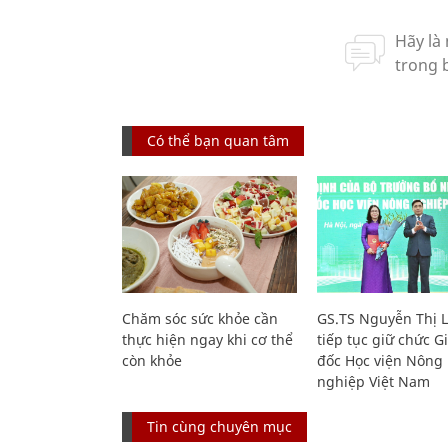
Có thể bạn quan tâm
Chăm sóc sức khỏe cần
GS.TS Nguyễn Thị 
thực hiện ngay khi cơ thể
tiếp tục giữ chức 
còn khỏe
đốc Học viện Nông
nghiệp Việt Nam
Tin cùng chuyên mục