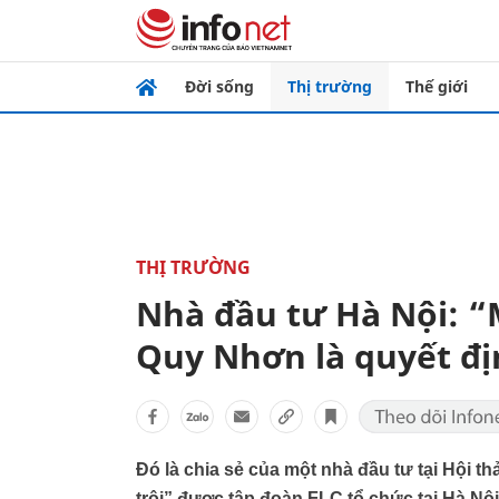
Đời sống
Thị trường
Thế giới
THỊ TRƯỜNG
Nhà đầu tư Hà Nội: 
Quy Nhơn là quyết đ
Đó là chia sẻ của một nhà đầu tư tại Hội 
trội” được tập đoàn FLC tổ chức tại Hà Nộ