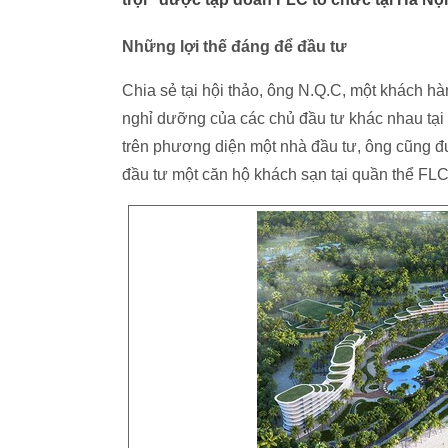
Những lợi thế đáng để đầu tư
Chia sẻ tại hội thảo, ông N.Q.C, một khách hà
nghỉ dưỡng của các chủ đầu tư khác nhau t
trên phương diện một nhà đầu tư, ông cũng đ
đầu tư một căn hộ khách sạn tại quần thể FL