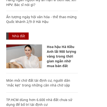
HPV: Bác sĩ nói gì?
Ấn tượng ngày hội văn hóa - thể thao mừng
Quốc khánh 2/9 ở Hải Hậu
Nhà đất
Hoa hậu Hà Kiều
Anh lãi 900 lượng
vàng trong thời
gian ngắn nhờ
mua bán đất
Mòn mỏi chờ đất tái định cư, người dân
'mắc kẹt' trong những căn nhà chờ sập
TP.HCM dùng hơn 6.600 nhà đất chưa sử
dụng để bố trí tái định cư