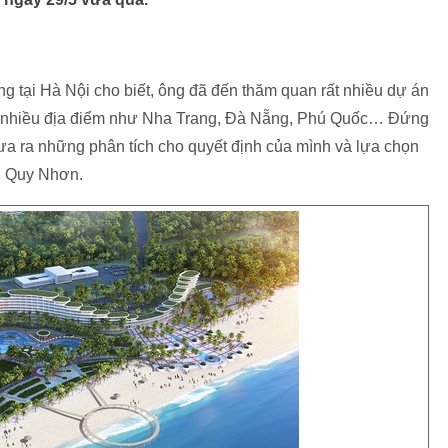
ng tại Hà Nội cho biết, ông đã đến thăm quan rất nhiều dự án
ại nhiều địa điểm như Nha Trang, Đà Nẵng, Phú Quốc… Đứng
ưa ra những phân tích cho quyết định của mình và lựa chọn
C Quy Nhơn.