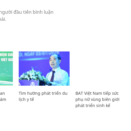
Lan
Tìm hướng phát triển du
BAT Việt Nam tiếp sức
Giám
lịch y tế
phụ nữ vùng biên giới
phát triển sinh kế