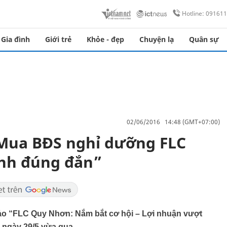
Hotline: 09161
Gia đình
Giới trẻ
Khỏe - đẹp
Chuyện lạ
Quân sự
02/06/2016 14:48 (GMT+07:00)
“Mua BĐS nghỉ dưỡng FLC
ịnh đúng đắn”
thảo “FLC Quy Nhơn: Nắm bắt cơ hội – Lợi nhuận vượt
i ngày 29/5 vừa qua.