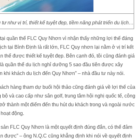
 như vị trí, thiết kế tuyệt đẹp, tiềm năng phát triển du lịch…
 tại quần thể FLC Quy Nhơn vì nhận thấy những lợi thế đáng
ịch tại Bình Định là rất lớn, FLC Quy nhơn lại nằm ở vị trí kết
n thể được thiết kế tuyệt đẹp. Bên cạnh đó, tôi cũng đánh giá
 là quần thể du lịch nghỉ dưỡng 5 sao đầu tiên được xây
ên khi khách du lịch đến Quy Nhơn” – nhà đầu tư này nói.
ách hàng tham dự buổi hội thảo cũng đánh giá về lợi thế của
ộ và cao cấp như sân golf, trung tâm hội nghị quốc tế, công
ở thành một điểm đến thu hút du khách trong và ngoài nước
 hoạt động.
ộng sản FLC Quy Nhơn là một quyết định đúng đắn, có thể đảm
ận được” – ông N.Q.C cũng khẳng định khi nói về quyết định