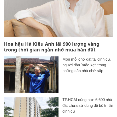
Hoa hậu Hà Kiều Anh lãi 900 lượng vàng
trong thời gian ngắn nhờ mua bán đất
Mòn mỏi chờ đất tái định cư,
người dân 'mắc kẹt' trong
những căn nhà chờ sập
TP.HCM dùng hơn 6.600 nhà
đất chưa sử dụng để bố trí tái
định cư