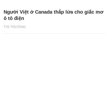
Người Việt ở Canada thắp lửa cho giấc mơ
ô tô điện
THỊ TRƯỜNG