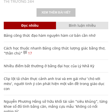
THỊ TRƯỜNG 24H
XEM THÊM BÀI VIẾT
Đọc nhiều
Bình luận nhiều
Bảng công thức đạo hàm nguyên hàm cơ bản cần nhớ
Cách học thuộc nhanh Bảng công thức lượng giác bằng thơ,
"thần chú"
17
Nhiều điểm bất thường ở bằng đại học của Lý Nhã Kỳ
Clip lột tả chân thực cảnh anh trai và em gái như 'chó với
mèo', người tinh ý còn phát hiện một vấn đề trong giáo dục
con
Nguyễn Phương Hằng sở hữu khối tài sản "siêu khủng", từng
khoe sổ đỏ tính bằng cân, mắng cựu mẫu 'không có nổi
nghìn tỷ'