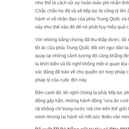
như thế là cách xử sự hoàn toàn phi nhân tính
Chắc chắn họ đã và sẽ tiếp tục bị công lý lê
hành vi vô nhân đạo của phía Trung Quốc và 
này như thế nào đó để nó phát huy hiệu quả c
Với những bằng chứng đã thu thập được, tôi n
tội ác của phía Trung Quốc đối với ngư dân ta.
quay lại những cảnh tượng đó càng khẳng địn
ta khởi kiện và tôi nghĩ không một vị quan tò
xác đáng để bảo vệ cho quyền lợi hợp pháp củ
pháp lý của cuộc đời này.
Bên cạnh đó, tôi nghĩ chúng ta phải tiếp tục 
động gây hấn, những hành động “vừa ăn cướp
rãi không chỉ trong nước mà còn trên thế giới 
minh nhưng lại hành xử hết sức thiếu văn min