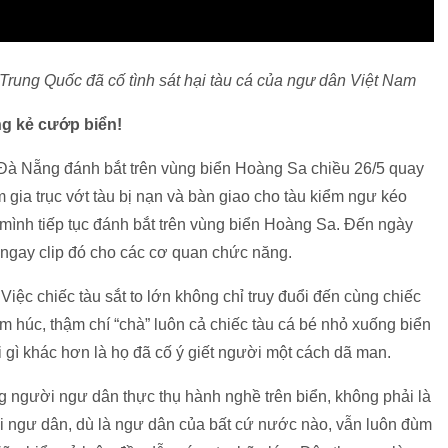
u Trung Quốc đã cố tình sát hại tàu cá của ngư dân Việt Nam
ng kẻ cướp biển!
 Đà Nẵng đánh bắt trên vùng biển Hoàng Sa chiều 26/5 quay
m gia trục vớt tàu bị nạn và bàn giao cho tàu kiểm ngư kéo
mình tiếp tục đánh bắt trên vùng biển Hoàng Sa. Đến ngày
ển ngay clip đó cho các cơ quan chức năng.
 Việc chiếc tàu sắt to lớn không chỉ truy đuổi đến cùng chiếc
m húc, thậm chí “chà” luôn cả chiếc tàu cá bé nhỏ xuống biển
 gì khác hơn là họ đã cố ý giết người một cách dã man.
g người ngư dân thực thụ hành nghề trên biển, không phải là
i ngư dân, dù là ngư dân của bất cứ nước nào, vẫn luôn đùm