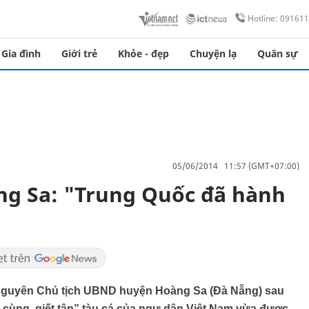
Hotline: 09161
Gia đình
Giới trẻ
Khỏe - đẹp
Chuyện lạ
Quân sự
05/06/2014 11:57 (GMT+07:00)
ng Sa: "Trung Quốc đã hành
 nguyên Chủ tịch UBND huyện Hoàng Sa (Đà Nẵng) sau
y cùng, giết tận” tàu cá của ngư dân Việt Nam vừa được