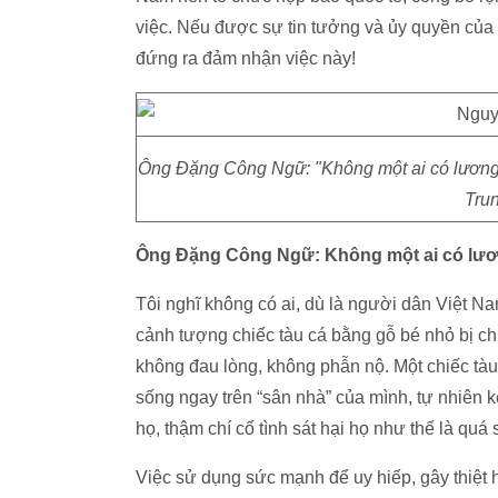
việc. Nếu được sự tin tưởng và ủy quyền củ
đứng ra đảm nhận việc này!
Ông Đặng Công Ngữ: "Không một ai có lương tri
Tru
Ông Đặng Công Ngữ: Không một ai có lương
Tôi nghĩ không có ai, dù là người dân Việt Na
cảnh tượng chiếc tàu cá bằng gỗ bé nhỏ bị chi
không đau lòng, không phẫn nộ. Một chiếc tà
sống ngay trên “sân nhà” của mình, tự nhiên kẻ
họ, thậm chí cố tình sát hại họ như thế là quá
Việc sử dụng sức mạnh để uy hiếp, gây thiệt h