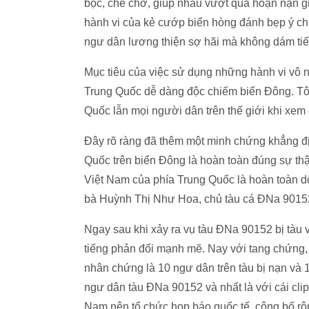
bọc, che chở, giúp nhau vượt qua hoạn nạn gi
hành vi của kẻ cướp biển hòng đánh bẹp ý c
ngư dân lương thiện sợ hãi mà không dám tiế
Mục tiêu của việc sử dụng những hành vi vô 
Trung Quốc dễ dàng độc chiếm biển Đông. Tô
Quốc lẫn mọi người dân trên thế giới khi xem 
Đây rõ ràng đã thêm một minh chứng khẳng địn
Quốc trên biển Đông là hoàn toàn đúng sự thậ
Việt Nam của phía Trung Quốc là hoàn toàn dối t
bà Huỳnh Thị Như Hoa, chủ tàu cá ĐNa 90152 
Ngay sau khi xảy ra vụ tàu ĐNa 90152 bị tàu
tiếng phản đối mạnh mẽ. Nay với tang chứng,
nhân chứng là 10 ngư dân trên tàu bị nạn và 
ngư dân tàu ĐNa 90152 và nhất là với cái clip
Nam nên tổ chức họp báo quốc tế, công bố rộn