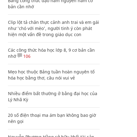
Bảng công thức đạo hàm nguyên hàm cơ
bản cần nhớ
Clip lột tả chân thực cảnh anh trai và em gái
như 'chó với mèo', người tinh ý còn phát
hiện một vấn đề trong giáo dục con
Các công thức hóa học lớp 8, 9 cơ bản cần
nhớ
106
Mẹo học thuộc Bảng tuần hoàn nguyên tố
hóa học bằng thơ, câu nói vui vẻ
Nhiều điểm bất thường ở bằng đại học của
Lý Nhã Kỳ
20 số điện thoại ma ám bạn không bao giờ
nên gọi
Nguyễn Phương Hằng sở hữu khối tài sản