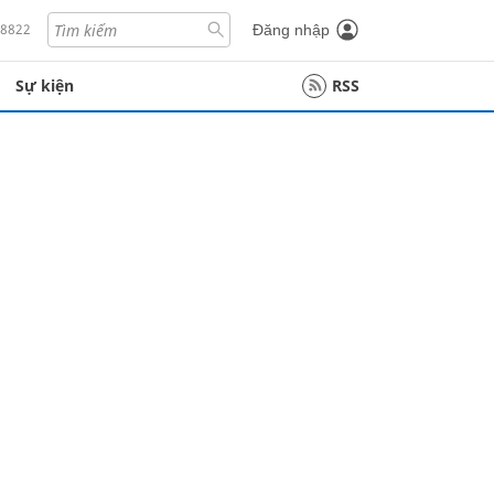
18822
Đăng nhập
Sự kiện
RSS