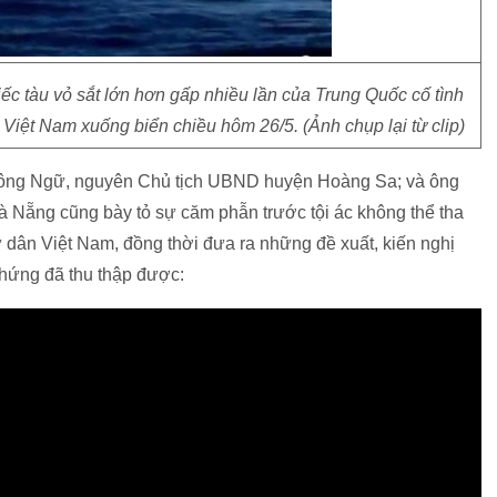
c tàu vỏ sắt lớn hơn gấp nhiều lần của Trung Quốc cố tình
Việt Nam xuống biển chiều hôm 26/5. (Ảnh chụp lại từ clip)
 Công Ngữ, nguyên Chủ tịch UBND huyện Hoàng Sa; và ông
à Nẵng cũng bày tỏ sự căm phẫn trước tội ác không thể tha
ư dân Việt Nam, đồng thời đưa ra những đề xuất, kiến nghị
chứng đã thu thập được: