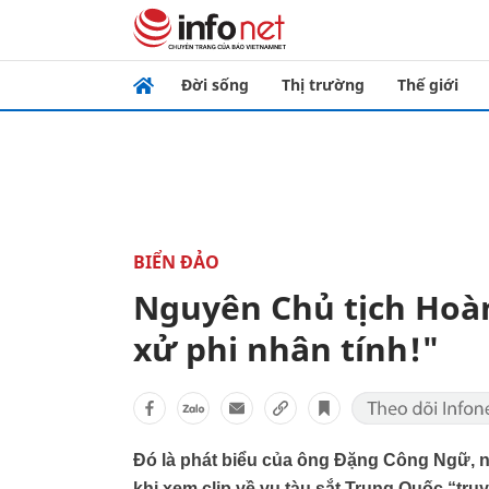
Đời sống
Thị trường
Thế giới
BIỂN ĐẢO
Nguyên Chủ tịch Hoà
xử phi nhân tính!"
Đó là phát biểu của ông Đặng Công Ngữ,
khi xem clip về vụ tàu sắt Trung Quốc “tru