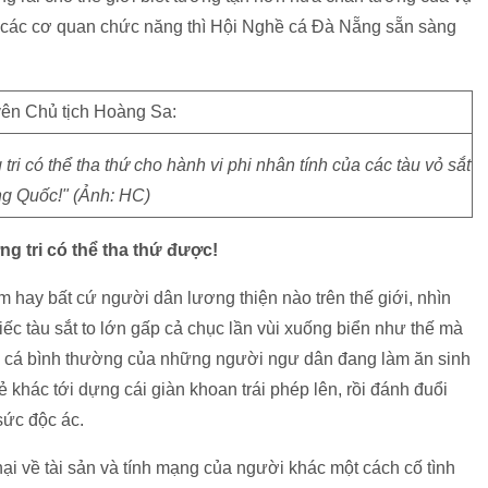
a các cơ quan chức năng thì Hội Nghề cá Đà Nẵng sẵn sàng
 có thể tha thứ cho hành vi phi nhân tính của các tàu vỏ sắt
ng Quốc!" (Ảnh: HC)
 tri có thể tha thứ được!
m hay bất cứ người dân lương thiện nào trên thế giới, nhìn
ếc tàu sắt to lớn gấp cả chục lần vùi xuống biển như thế mà
u cá bình thường của những người ngư dân đang làm ăn sinh
 khác tới dựng cái giàn khoan trái phép lên, rồi đánh đuổi
 sức độc ác.
ại về tài sản và tính mạng của người khác một cách cố tình