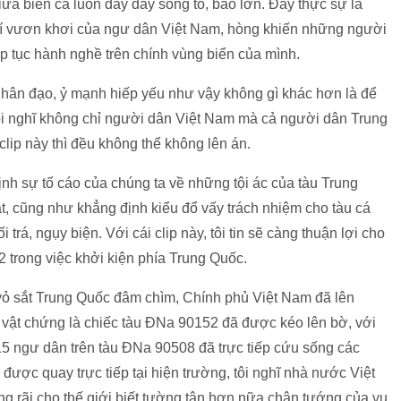
ữa biển cả luôn đầy dẫy sóng to, bão lớn. Đây thực sự là
hí vươn khơi của ngư dân Việt Nam, hòng khiến những người
p tục hành nghề trên chính vùng biển của mình.
nhân đạo, ỷ mạnh hiếp yếu như vậy không gì khác hơn là để
i nghĩ không chỉ người dân Việt Nam mà cả người dân Trung
clip này thì đều không thể không lên án.
h sự tố cáo của chúng ta về những tội ác của tàu Trung
t, cũng như khẳng định kiểu đổ vấy trách nhiệm cho tàu cá
rá, ngụy biện. Với cái clip này, tôi tin sẽ càng thuận lợi cho
trong việc khởi kiện phía Trung Quốc.
 vỏ sắt Trung Quốc đâm chìm, Chính phủ Việt Nam đã lên
 vật chứng là chiếc tàu ĐNa 90152 đã được kéo lên bờ, với
15 ngư dân trên tàu ĐNa 90508 đã trực tiếp cứu sống các
 được quay trực tiếp tại hiện trường, tôi nghĩ nhà nước Việt
g rãi cho thế giới biết tường tận hơn nữa chân tướng của vụ