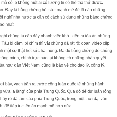
 mà có lẽ không một ai có lương tri có thể tha thứ được.
n án. Đây là bằng chứng hết sức mạnh mẽ để tố cáo những
tôi nghĩ nhà nước ta cần có cách sử dụng những bằng chứng
ao nhất.
ghĩ chúng ta cần đẩy nhanh việc khởi kiện ra tòa án những
 Tàu bị đâm, bị chìm thì vật chứng đã rất rõ; đoạn video clip
h một sự thật hết sức hãi hùng. Đã đủ bằng chứng để chúng
a công minh, chính trực nào lại không có những phán quyết
a ngư dân Việt Nam, cũng là bảo vệ cho đạo lý, công lý,
phơi bày, vạch trần ra trước công luận quốc tế những hành
 vừa la làng” của phía Trung Quốc. Qua đó để dư luận rộng
thấy rõ dã tâm của phía Trung Quốc, trong một thời đại văn
h, để tiếp tục lên án mạnh mẽ hơn nữa.