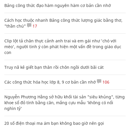
Bảng công thức đạo hàm nguyên hàm cơ bản cần nhớ
Cách học thuộc nhanh Bảng công thức lượng giác bằng thơ,
"thần chú"
17
Clip lột tả chân thực cảnh anh trai và em gái như 'chó với
mèo', người tinh ý còn phát hiện một vấn đề trong giáo dục
con
Truy nã kẻ giết bạn thân rồi chôn ngồi dưới bãi cát
Các công thức hóa học lớp 8, 9 cơ bản cần nhớ
106
Nguyễn Phương Hằng sở hữu khối tài sản "siêu khủng", từng
khoe sổ đỏ tính bằng cân, mắng cựu mẫu 'không có nổi
nghìn tỷ'
20 số điện thoại ma ám bạn không bao giờ nên gọi