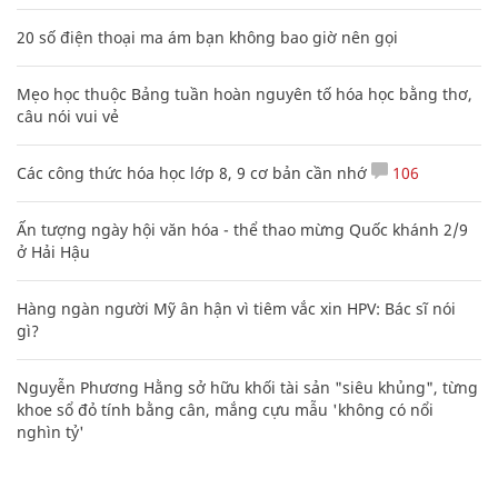
20 số điện thoại ma ám bạn không bao giờ nên gọi
Mẹo học thuộc Bảng tuần hoàn nguyên tố hóa học bằng thơ,
câu nói vui vẻ
Các công thức hóa học lớp 8, 9 cơ bản cần nhớ
106
Ấn tượng ngày hội văn hóa - thể thao mừng Quốc khánh 2/9
ở Hải Hậu
Hàng ngàn người Mỹ ân hận vì tiêm vắc xin HPV: Bác sĩ nói
gì?
Nguyễn Phương Hằng sở hữu khối tài sản "siêu khủng", từng
khoe sổ đỏ tính bằng cân, mắng cựu mẫu 'không có nổi
nghìn tỷ'