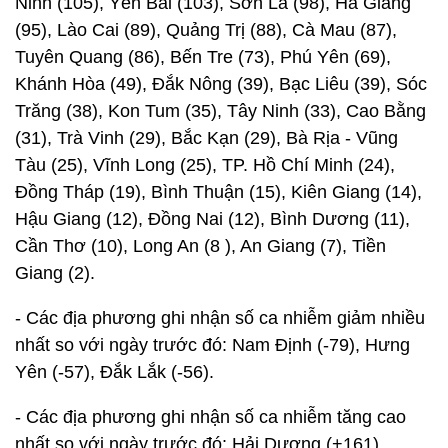
Ninh (105), Yên Bái (103), Sơn La (98), Hà Giang
(95), Lào Cai (89), Quảng Trị (88), Cà Mau (87),
Tuyên Quang (86), Bến Tre (73), Phú Yên (69),
Khánh Hòa (49), Đắk Nông (39), Bạc Liêu (39), Sóc
Trăng (38), Kon Tum (35), Tây Ninh (33), Cao Bằng
(31), Trà Vinh (29), Bắc Kạn (29), Bà Rịa - Vũng
Tàu (25), Vĩnh Long (25), TP. Hồ Chí Minh (24),
Đồng Tháp (19), Bình Thuận (15), Kiên Giang (14),
Hậu Giang (12), Đồng Nai (12), Bình Dương (11),
Cần Thơ (10), Long An (8 ), An Giang (7), Tiền
Giang (2).
- Các địa phương ghi nhận số ca nhiễm giảm nhiều
nhất so với ngày trước đó: Nam Định (-79), Hưng
Yên (-57), Đắk Lắk (-56).
- Các địa phương ghi nhận số ca nhiễm tăng cao
nhất so với ngày trước đó: Hải Dương (+161),