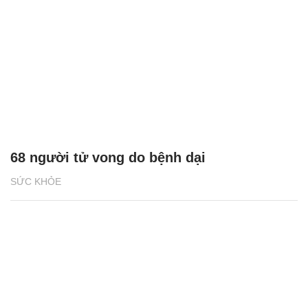
68 người tử vong do bệnh dại
SỨC KHỎE