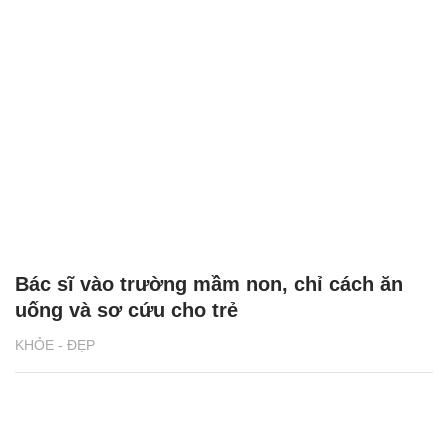
Bác sĩ vào trường mầm non, chỉ cách ăn
uống và sơ cứu cho trẻ
KHỎE - ĐẸP