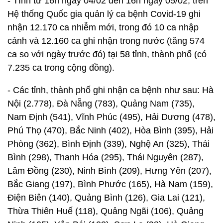
- Tính từ 16h ngày 04/02 đến 16h ngày 05/02, trên
Hệ thống Quốc gia quản lý ca bệnh Covid-19 ghi
nhận 12.170 ca nhiễm mới, trong đó 10 ca nhập
cảnh và 12.160 ca ghi nhận trong nước (tăng 574
ca so với ngày trước đó) tại 58 tỉnh, thành phố (có
7.235 ca trong cộng đồng).
- Các tỉnh, thành phố ghi nhận ca bệnh như sau: Hà
Nội (2.778), Đà Nẵng (783), Quảng Nam (735),
Nam Định (541), Vĩnh Phúc (495), Hải Dương (478),
Phú Thọ (470), Bắc Ninh (402), Hòa Bình (395), Hải
Phòng (362), Bình Định (339), Nghệ An (325), Thái
Bình (298), Thanh Hóa (295), Thái Nguyên (287),
Lâm Đồng (230), Ninh Bình (209), Hưng Yên (207),
Bắc Giang (197), Bình Phước (165), Hà Nam (159),
Điện Biên (140), Quảng Bình (126), Gia Lai (121),
Thừa Thiên Huế (118), Quảng Ngãi (106), Quảng