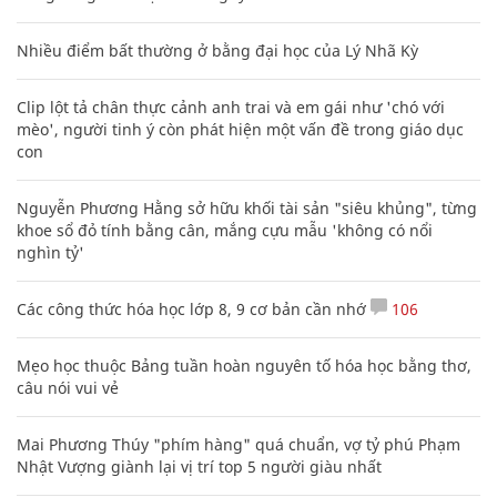
Nhiều điểm bất thường ở bằng đại học của Lý Nhã Kỳ
Clip lột tả chân thực cảnh anh trai và em gái như 'chó với
mèo', người tinh ý còn phát hiện một vấn đề trong giáo dục
con
Nguyễn Phương Hằng sở hữu khối tài sản "siêu khủng", từng
khoe sổ đỏ tính bằng cân, mắng cựu mẫu 'không có nổi
nghìn tỷ'
Các công thức hóa học lớp 8, 9 cơ bản cần nhớ
106
Mẹo học thuộc Bảng tuần hoàn nguyên tố hóa học bằng thơ,
câu nói vui vẻ
Mai Phương Thúy "phím hàng" quá chuẩn, vợ tỷ phú Phạm
Nhật Vượng giành lại vị trí top 5 người giàu nhất