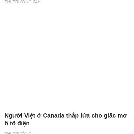
THỊ TRƯỜNG 24H
Người Việt ở Canada thắp lửa cho giấc mơ
ô tô điện
THỊ TRƯỜNG