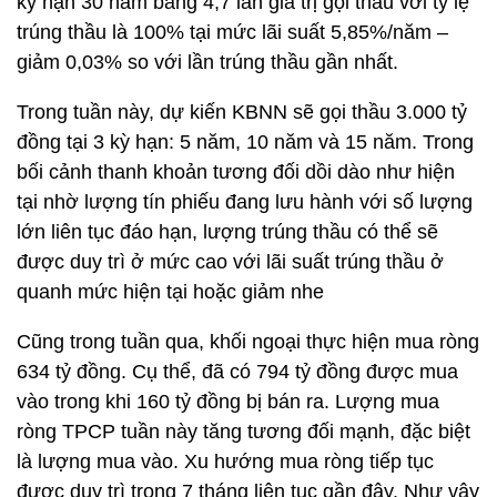
kỳ hạn 30 năm bằng 4,7 lần giá trị gọi thầu với tỷ lệ
trúng thầu là 100% tại mức lãi suất 5,85%/năm –
giảm 0,03% so với lần trúng thầu gần nhất.
Trong tuần này, dự kiến KBNN sẽ gọi thầu 3.000 tỷ
đồng tại 3 kỳ hạn: 5 năm, 10 năm và 15 năm. Trong
bối cảnh thanh khoản tương đối dồi dào như hiện
tại nhờ lượng tín phiếu đang lưu hành với số lượng
lớn liên tục đáo hạn, lượng trúng thầu có thể sẽ
được duy trì ở mức cao với lãi suất trúng thầu ở
quanh mức hiện tại hoặc giảm nhe
Cũng trong tuần qua, khối ngoại thực hiện mua ròng
634 tỷ đồng. Cụ thể, đã có 794 tỷ đồng được mua
vào trong khi 160 tỷ đồng bị bán ra. Lượng mua
ròng TPCP tuần này tăng tương đối mạnh, đặc biệt
là lượng mua vào. Xu hướng mua ròng tiếp tục
được duy trì trong 7 tháng liên tục gần đây. Như vậy