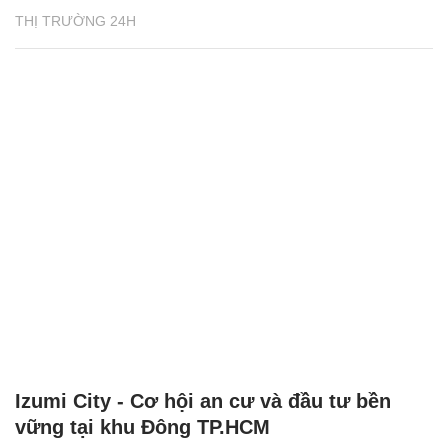
THỊ TRƯỜNG 24H
Izumi City - Cơ hội an cư và đầu tư bền
vững tại khu Đông TP.HCM