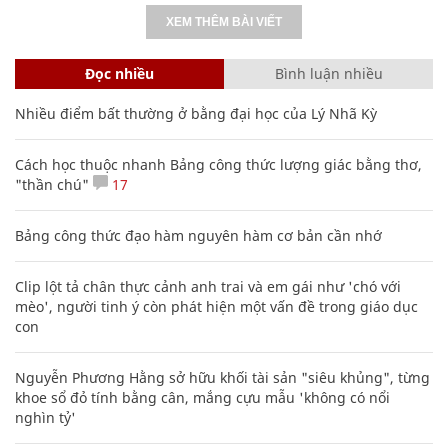
XEM THÊM BÀI VIẾT
Đọc nhiều
Bình luận nhiều
Nhiều điểm bất thường ở bằng đại học của Lý Nhã Kỳ
Cách học thuộc nhanh Bảng công thức lượng giác bằng thơ,
"thần chú"
17
Bảng công thức đạo hàm nguyên hàm cơ bản cần nhớ
Clip lột tả chân thực cảnh anh trai và em gái như 'chó với
mèo', người tinh ý còn phát hiện một vấn đề trong giáo dục
con
Nguyễn Phương Hằng sở hữu khối tài sản "siêu khủng", từng
khoe sổ đỏ tính bằng cân, mắng cựu mẫu 'không có nổi
nghìn tỷ'