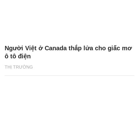
Người Việt ở Canada thắp lửa cho giấc mơ
ô tô điện
THỊ TRƯỜNG