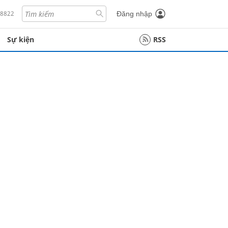
18822
Đăng nhập
Sự kiện
RSS