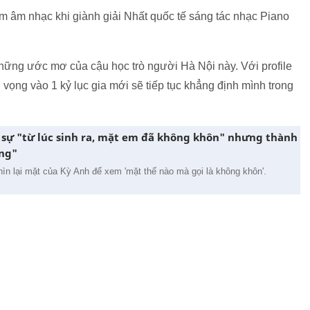
ẩm âm nhạc khi giành giải Nhất quốc tế sáng tác nhạc Piano
ững ước mơ của cậu học trò người Hà Nội này. Với profile
vọng vào 1 kỷ lục gia mới sẽ tiếp tục khẳng định mình trong
 sự "từ lúc sinh ra, mặt em đã không khôn" nhưng thành
ủng"
hìn lại mặt của Kỳ Anh để xem 'mặt thế nào mà gọi là không khôn'.