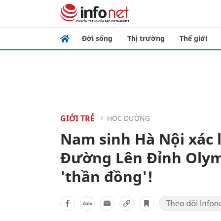
Đời sống
Thị trường
Thế giới
GIỚI TRẺ
HỌC ĐƯỜNG
Nam sinh Hà Nội xác 
Đường Lên Đỉnh Olymp
'thần đồng'!