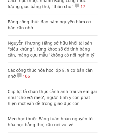
Cách học thuộc nhanh Bảng công thức
lượng giác bằng thơ, "thần chú"
17
Bảng công thức đạo hàm nguyên hàm cơ
bản cần nhớ
Nguyễn Phương Hằng sở hữu khối tài sản
"siêu khủng", từng khoe sổ đỏ tính bằng
cân, mắng cựu mẫu 'không có nổi nghìn tỷ'
Các công thức hóa học lớp 8, 9 cơ bản cần
nhớ
106
Clip lột tả chân thực cảnh anh trai và em gái
như 'chó với mèo', người tinh ý còn phát
hiện một vấn đề trong giáo dục con
Mẹo học thuộc Bảng tuần hoàn nguyên tố
hóa học bằng thơ, câu nói vui vẻ