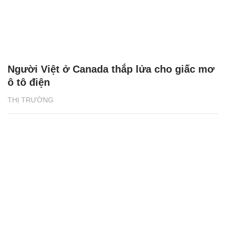
Người Việt ở Canada thắp lửa cho giấc mơ
ô tô điện
THỊ TRƯỜNG