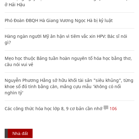
ở Hải Hậu
Phó Đoàn ĐBQH Hà Giang Vương Ngọc Hà bị kỷ luật
Hàng ngàn người Mỹ ân hận vì tiêm vắc xin HPV: Bác sĩ nói
gì?
Mẹo học thuộc Bảng tuần hoàn nguyên tố hóa học bằng thơ,
câu nói vui vẻ
Nguyễn Phương Hằng sở hữu khối tài sản "siêu khủng", từng
khoe sổ đỏ tính bằng cân, mắng cựu mẫu 'không có nổi
nghìn tỷ'
Các công thức hóa học lớp 8, 9 cơ bản cần nhớ
106
Nhà đất