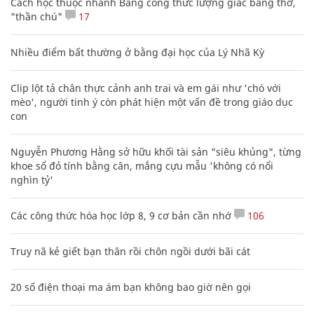
Cách học thuộc nhanh Bảng công thức lượng giác bằng thơ,
"thần chú"
17
Nhiều điểm bất thường ở bằng đại học của Lý Nhã Kỳ
Clip lột tả chân thực cảnh anh trai và em gái như 'chó với
mèo', người tinh ý còn phát hiện một vấn đề trong giáo dục
con
Nguyễn Phương Hằng sở hữu khối tài sản "siêu khủng", từng
khoe sổ đỏ tính bằng cân, mắng cựu mẫu 'không có nổi
nghìn tỷ'
Các công thức hóa học lớp 8, 9 cơ bản cần nhớ
106
Truy nã kẻ giết bạn thân rồi chôn ngồi dưới bãi cát
20 số điện thoại ma ám bạn không bao giờ nên gọi