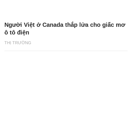
Người Việt ở Canada thắp lửa cho giấc mơ
ô tô điện
THỊ TRƯỜNG