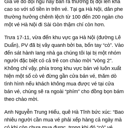
Giá vé do đội ngũ này bán ra thường bị đội lên khá
cao so với số tiền in trên vé. Tại ga Hà Nội, dân phe
thường hưởng chênh lệch từ 100 đến 200 ngàn cho
một vé Hà Nội đi Sài Gòn thậm chí còn hơn.
Trưa 17-11, vừa đến khu vực ga Hà Nội (đường Lê
Duẩn), PV đã bị vây quanh bởi ba, bốn tay “cò”. Vào
đến sát hành lang nhà ga chúng tôi lại bị một nhóm
người đặc biệt có cả trẻ con chào mời "vòng 2".
Không chỉ vậy, phía trong khu vực bán vé luôn xuất
hiện một số cò vé đừng gần cửa bán vé, thăm dò
tình hình nếu khách không mua được vé tại cửa
bán vé, chúng sẽ ra ngoài “phím” cho đồng bọn bám
theo chào mời.
Anh Nguyễn Trung Hiếu, quê Hà Tĩnh bức xúc: “Bao
nhiêu người cần mua vé phải xếp hàng cả ngày mà
có khi còn chưa mua được, trong khi đó “cò” vé