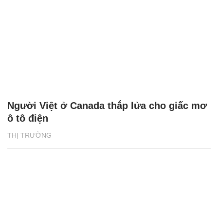
Người Việt ở Canada thắp lửa cho giấc mơ
ô tô điện
THỊ TRƯỜNG