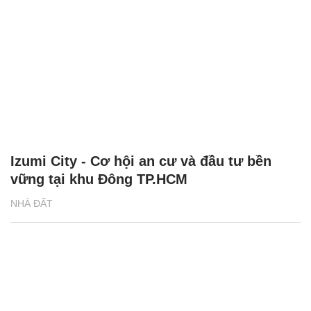
Izumi City - Cơ hội an cư và đầu tư bền
vững tại khu Đông TP.HCM
NHÀ ĐẤT