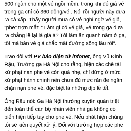
500 ngàn cho một vé ngồi mềm, trong khi đó giá vé
trong ga chỉ có 360 đồng/vé . Nói rồi người này đưa
ra cả xấp. Thấy người mua có vẻ nghi ngờ vé giả,
"phe" trợn mắt: “ Làm gì có vé giả, vé trong ga đưa
ra chẳng lẽ lại là giả à? Tôi làm ăn quanh năm ở ga,
tôi mà bán vé giả chắc mất đường sống lâu rồi”.
Trao đổi với
PV báo điện tử infonet
, ông Vũ Đình
Rậu, Trưởng ga Hà Nội cho rằng, hiện các chế tài
xử phạt nạn phe vé còn quá nhẹ, chỉ dừng ở mức
xử phạt hành chính nên chưa đủ mức răn đe ngăn
chặn nạn phe vé, đặc biệt là những dịp lễ tết.
Ông Rậu nói: Ga Hà Nội thường xuyên quán triệt
đến toàn thể cán bộ nhân viên nhà ga không có
biển hiện tiếp tay cho phe vé. Nếu phát hiện chúng
tôi sẽ kiên quyết xử lý. Đối với trường hợp các phe