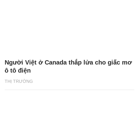
Người Việt ở Canada thắp lửa cho giấc mơ
ô tô điện
THỊ TRƯỜNG