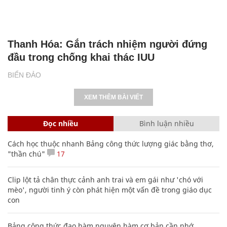
Thanh Hóa: Gắn trách nhiệm người đứng
đầu trong chống khai thác IUU
BIỂN ĐẢO
XEM THÊM BÀI VIẾT
Đọc nhiều
Bình luận nhiều
Cách học thuộc nhanh Bảng công thức lượng giác bằng thơ,
"thần chú"
17
Clip lột tả chân thực cảnh anh trai và em gái như 'chó với
mèo', người tinh ý còn phát hiện một vấn đề trong giáo dục
con
Bảng công thức đạo hàm nguyên hàm cơ bản cần nhớ