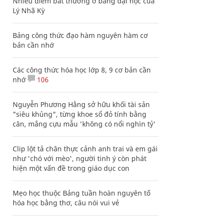
Nhiều điểm bất thường ở bằng đại học của
Lý Nhã Kỳ
Bảng công thức đạo hàm nguyên hàm cơ
bản cần nhớ
Các công thức hóa học lớp 8, 9 cơ bản cần
nhớ
106
Nguyễn Phương Hằng sở hữu khối tài sản
"siêu khủng", từng khoe sổ đỏ tính bằng
cân, mắng cựu mẫu 'không có nổi nghìn tỷ'
Clip lột tả chân thực cảnh anh trai và em gái
như 'chó với mèo', người tinh ý còn phát
hiện một vấn đề trong giáo dục con
Mẹo học thuộc Bảng tuần hoàn nguyên tố
hóa học bằng thơ, câu nói vui vẻ