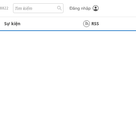
18822
Đăng nhập
Sự kiện
RSS