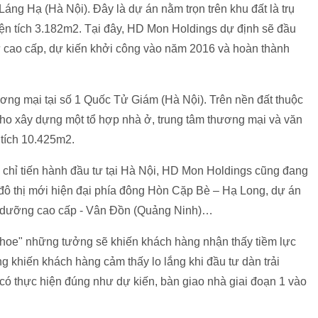
áng Hạ (Hà Nội). Đây là dự án nằm trọn trên khu đất là trụ
ện tích 3.182m2. Tại đây, HD Mon Holdings dự định sẽ đầu
 cao cấp, dự kiến khởi công vào năm 2016 và hoàn thành
ơng mại tại số 1 Quốc Tử Giám (Hà Nội). Trên nền đất thuộc
o xây dựng một tổ hợp nhà ở, trung tâm thương mại và văn
 tích 10.425m2.
g chỉ tiến hành đầu tư tại Hà Nội, HD Mon Holdings cũng đang
 đô thị mới hiện đại phía đông Hòn Cặp Bè – Hạ Long, dự án
hỉ dưỡng cao cấp - Vân Đồn (Quảng Ninh)…
khoe" những tưởng sẽ khiến khách hàng nhận thấy tiềm lực
ng khiến khách hàng cảm thấy lo lắng khi đầu tư dàn trải
có thực hiện đúng như dự kiến, bàn giao nhà giai đoạn 1 vào