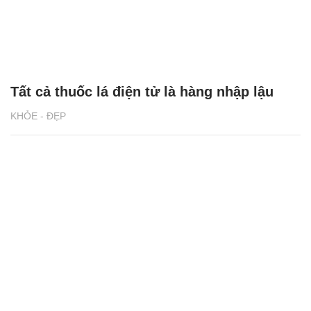
Tất cả thuốc lá điện tử là hàng nhập lậu
KHỎE - ĐẸP