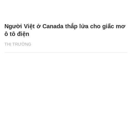
Người Việt ở Canada thắp lửa cho giấc mơ
ô tô điện
THỊ TRƯỜNG