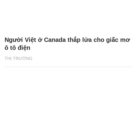
Người Việt ở Canada thắp lửa cho giấc mơ
ô tô điện
THỊ TRƯỜNG