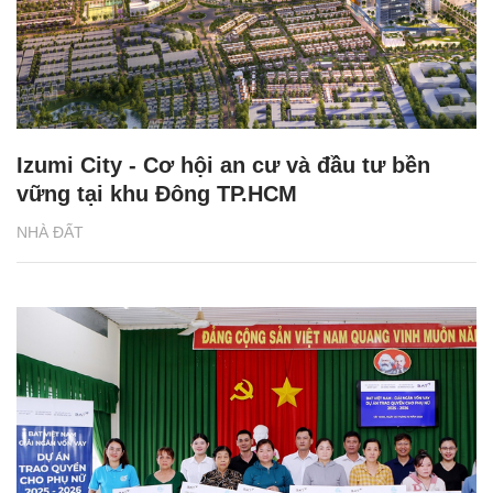
Izumi City - Cơ hội an cư và đầu tư bền
vững tại khu Đông TP.HCM
NHÀ ĐẤT