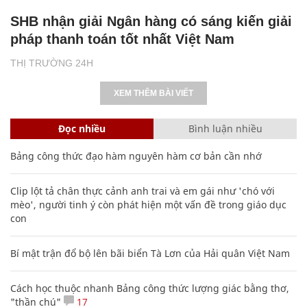
SHB nhận giải Ngân hàng có sáng kiến giải
pháp thanh toán tốt nhất Việt Nam
THỊ TRƯỜNG 24H
XEM THÊM BÀI VIẾT
Đọc nhiều
Bình luận nhiều
Bảng công thức đạo hàm nguyên hàm cơ bản cần nhớ
Clip lột tả chân thực cảnh anh trai và em gái như 'chó với
mèo', người tinh ý còn phát hiện một vấn đề trong giáo dục
con
Bí mật trận đổ bộ lên bãi biển Tà Lơn của Hải quân Việt Nam
Cách học thuộc nhanh Bảng công thức lượng giác bằng thơ,
"thần chú"
17