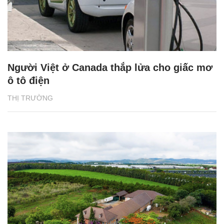
Người Việt ở Canada thắp lửa cho giấc mơ
ô tô điện
THỊ TRƯỜNG