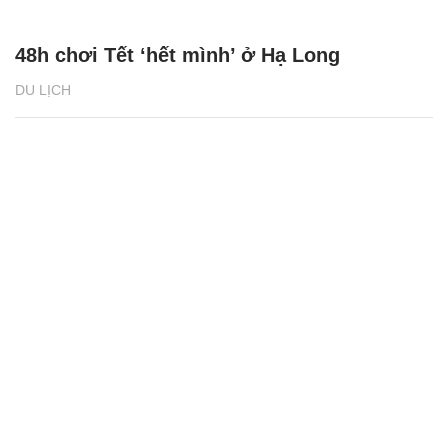
48h chơi Tết ‘hết mình’ ở Hạ Long
DU LỊCH