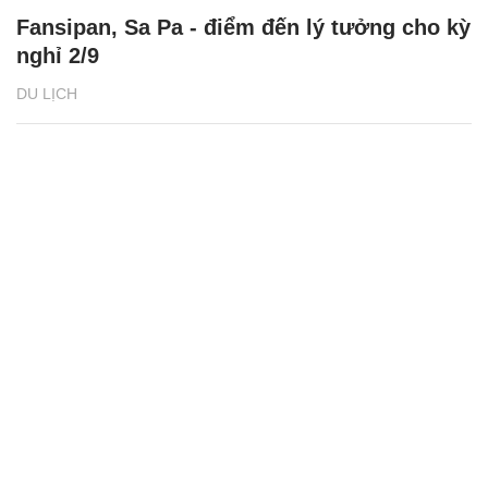
Fansipan, Sa Pa - điểm đến lý tưởng cho kỳ
nghỉ 2/9
DU LỊCH