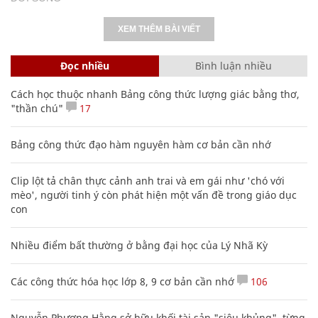
XEM THÊM BÀI VIẾT
Đọc nhiều
Bình luận nhiều
Cách học thuộc nhanh Bảng công thức lượng giác bằng thơ,
"thần chú"
17
Bảng công thức đạo hàm nguyên hàm cơ bản cần nhớ
Clip lột tả chân thực cảnh anh trai và em gái như 'chó với
mèo', người tinh ý còn phát hiện một vấn đề trong giáo dục
con
Nhiều điểm bất thường ở bằng đại học của Lý Nhã Kỳ
Các công thức hóa học lớp 8, 9 cơ bản cần nhớ
106
Nguyễn Phương Hằng sở hữu khối tài sản "siêu khủng", từng