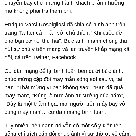
chuyến bay cho những hành khách bị ảnh hưởng
mà không phải trả thêm phí.
Enrique Varsi-Rospigliosi đã chia sẻ hình ảnh trên
trang Twitter cá nhân với chú thích: "Khi cuộc đời
cho bạn cơ hội thứ hai". Bức ảnh nhanh chóng thu
hút sự chú ý trên mạng và lan truyền khắp mạng xã
hội, cả trên Twitter, Facebook.
Cư dân mạng để lại bình luận bên dưới bức ảnh,
chúc mừng cặp đôi may mắn sống sót sau vụ tai
nạn. "Thật mừng vì bạn không sao", "Bạn đã quá
may mắn", "Đúng là bức ảnh tự sướng của năm",
"Đây là một thảm họa, mọi người trên máy bay vô
cùng may mắn"... cư dân mạng bình luận.
Tuy nhiên, bên cạnh đó vẫn có một số ý kiến lên
tiếng chỉ trích cặp đôi chụp ảnh vì sự thờ ơ, vô cảm,