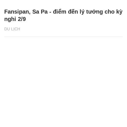
Fansipan, Sa Pa - điểm đến lý tưởng cho kỳ
nghỉ 2/9
DU LỊCH