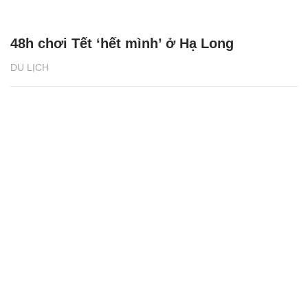
48h chơi Tết ‘hết mình’ ở Hạ Long
DU LỊCH