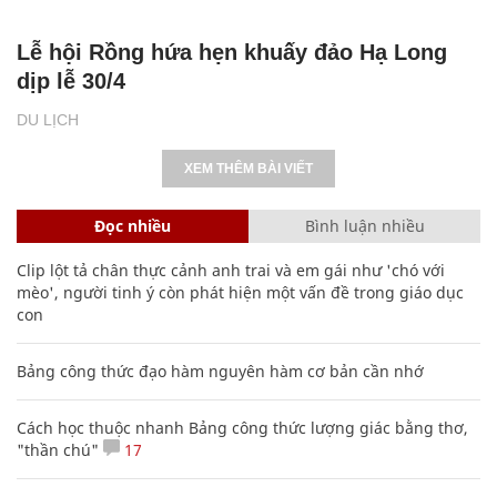
Lễ hội Rồng hứa hẹn khuấy đảo Hạ Long
dịp lễ 30/4
DU LỊCH
XEM THÊM BÀI VIẾT
Đọc nhiều
Bình luận nhiều
Clip lột tả chân thực cảnh anh trai và em gái như 'chó với
mèo', người tinh ý còn phát hiện một vấn đề trong giáo dục
con
Bảng công thức đạo hàm nguyên hàm cơ bản cần nhớ
Cách học thuộc nhanh Bảng công thức lượng giác bằng thơ,
"thần chú"
17