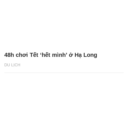
48h chơi Tết ‘hết mình’ ở Hạ Long
DU LỊCH