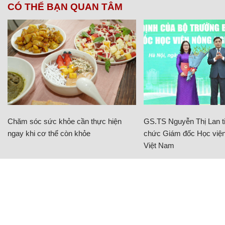
CÓ THỂ BẠN QUAN TÂM
Chăm sóc sức khỏe cần thực hiện
GS.TS Nguyễn Thị Lan ti
ngay khi cơ thể còn khỏe
chức Giám đốc Học viện
Việt Nam