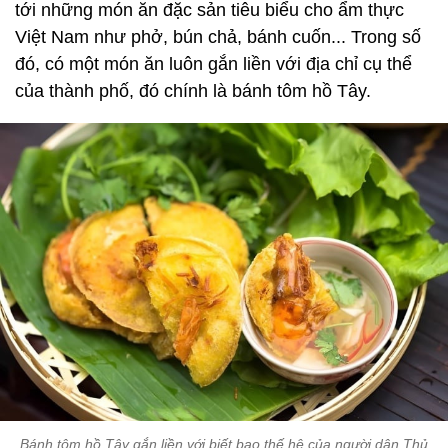
tới những món ăn đặc sản tiêu biểu cho ẩm thực
Việt Nam như phở, bún chả, bánh cuốn... Trong số
đó, có một món ăn luôn gắn liền với địa chỉ cụ thể
của thành phố, đó chính là bánh tôm hồ Tây.
Bánh tôm hồ Tây gắn liền với biết bao thế hệ của người dân Thủ