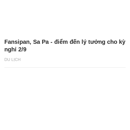
Fansipan, Sa Pa - điểm đến lý tưởng cho kỳ
nghỉ 2/9
DU LỊCH