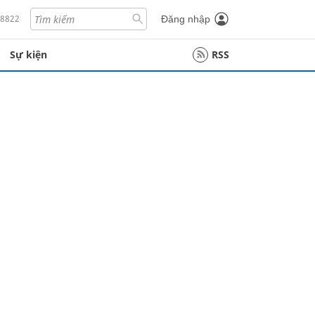
18822
Đăng nhập
Sự kiện
RSS