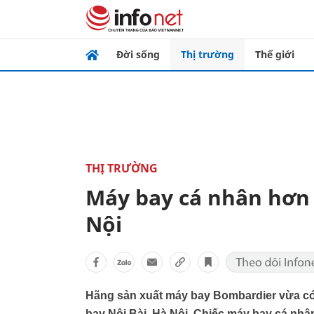
Đời sống
Thị trường
Thế giới
THỊ TRƯỜNG
Máy bay cá nhân hơn 
Nội
Hãng sản xuất máy bay Bombardier vừa có b
bay Nội Bài, Hà Nội. Chiếc máy bay cá nhâ