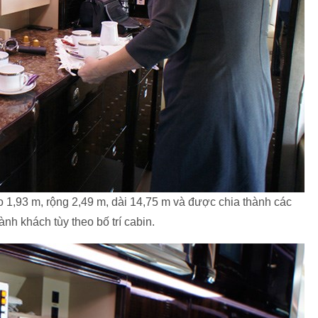
 1,93 m, rộng 2,49 m, dài 14,75 m và được chia thành các
nh khách tùy theo bố trí cabin.