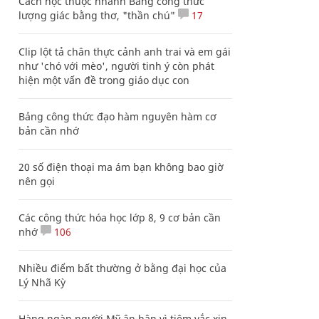
Cách học thuộc nhanh Bảng công thức
lượng giác bằng thơ, "thần chú"
17
Clip lột tả chân thực cảnh anh trai và em gái
như 'chó với mèo', người tinh ý còn phát
hiện một vấn đề trong giáo dục con
Bảng công thức đạo hàm nguyên hàm cơ
bản cần nhớ
20 số điện thoại ma ám bạn không bao giờ
nên gọi
Các công thức hóa học lớp 8, 9 cơ bản cần
nhớ
106
Nhiều điểm bất thường ở bằng đại học của
Lý Nhã Kỳ
Hàng ngàn người Mỹ ân hận vì tiêm vắc xin