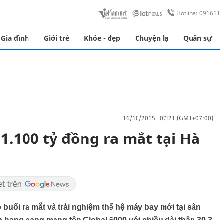
Hotline: 09161
Gia đình
Giới trẻ
Khỏe - đẹp
Chuyện lạ
Quân sự
16/10/2015 07:21 (GMT+07:00)
1.100 tỷ đồng ra mắt tại Hà
uổi ra mắt và trải nghiệm thế hệ máy bay mới tại sân
n hạng sang mang tên Global 6000 với chiều dài thân 30,3