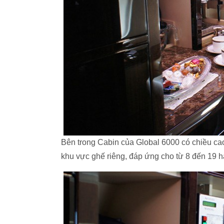
Bên trong Cabin của Global 6000 có chiều cao
khu vực ghế riêng, đáp ứng cho từ 8 đến 19 hà