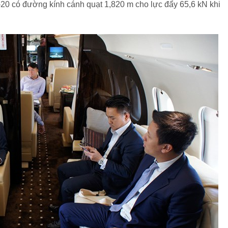
20 có đường kính cánh quạt 1,820 m cho lực đẩy 65,6 kN khi