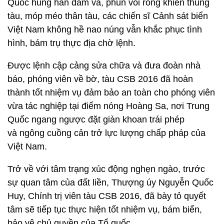
Quốc hung hãn đâm va, phun vòi rồng khiến thủng
tàu, móp méo thân tàu, các chiến sĩ Cảnh sát biển
Việt Nam không hề nao núng vẫn khắc phục tình
hình, bám trụ thực địa chờ lệnh.
Được lệnh cập cảng sửa chữa và đưa đoàn nhà
báo, phóng viên về bờ, tàu CSB 2016 đã hoàn
thành tốt nhiệm vụ đảm bảo an toàn cho phóng viên
vừa tác nghiệp tại điểm nóng Hoàng Sa, nơi Trung
Quốc ngang ngược đặt giàn khoan trái phép
và ngông cuồng cản trở lực lượng chấp pháp của
Việt Nam.
Trở về với tâm trạng xúc động nghẹn ngào, trước
sự quan tâm của đất liền, Thượng úy Nguyễn Quốc
Huy, Chính trị viên tàu CSB 2016, đã bày tỏ quyết
tâm sẽ tiếp tục thực hiện tốt nhiệm vụ, bám biển,
bảo vệ chủ quyền của Tổ quốc.