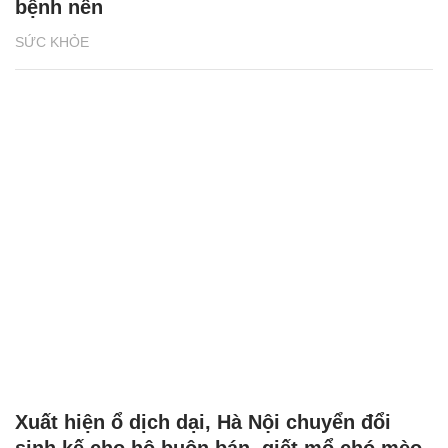
bệnh nền
SỨC KHỎE
Xuất hiện ổ dịch dại, Hà Nội chuyển đổi
sinh kế cho hộ buôn bán, giết mổ chó mèo