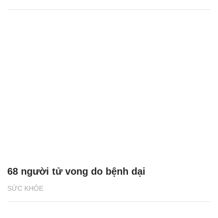
68 người tử vong do bệnh dại
SỨC KHỎE