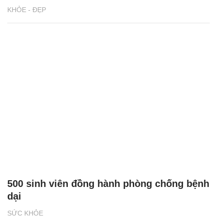
KHỎE - ĐẸP
500 sinh viên đồng hành phòng chống bệnh
dại
SỨC KHỎE