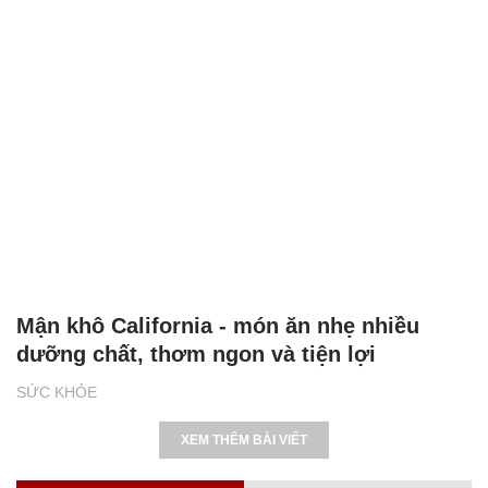
Mận khô California - món ăn nhẹ nhiều
dưỡng chất, thơm ngon và tiện lợi
SỨC KHỎE
XEM THÊM BÀI VIẾT