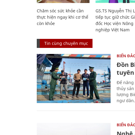
Chăm sóc sức khỏe cần
GS.TS Nguyễn Thị 
thực hiện ngay khi cơ thể
tiếp tục giữ chức 
còn khỏe
đốc Học viện Nông
nghiệp Việt Nam
Tin cùng chuyên mục
BIỂN ĐẢ
Đồn B
tuyên
Để nâng 
thủy sản
lượng Bi
ngư dân.
BIỂN ĐẢ
Nghệ A