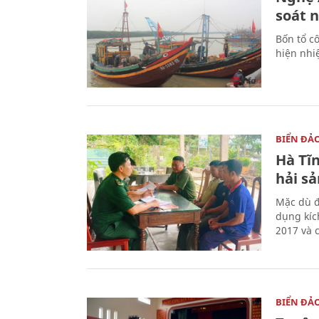
soát 
Bốn tổ cô
hiện nhi
BIỂN ĐẢ
Hà Tĩn
hải sả
Mặc dù đ
dụng kíc
2017 và 
BIỂN ĐẢ