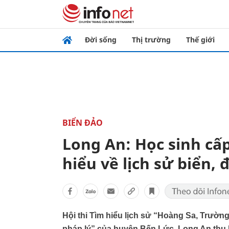
Đời sống
Thị trường
Thế giới
BIỂN ĐẢO
Long An: Học sinh cấp 
hiểu về lịch sử biển, 
Hội thi Tìm hiểu lịch sử “Hoàng Sa, Trườn
pháp lý” của huyện Bến Lức, Long An thu hú