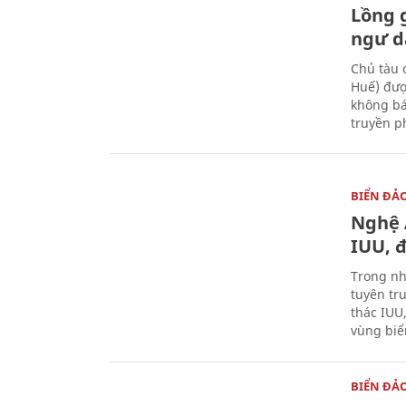
Lồng 
ngư d
Chủ tàu 
Huế) đượ
không bá
truyền p
BIỂN ĐẢ
Nghệ 
IUU, 
Trong nh
tuyên tr
thác IUU
vùng biể
BIỂN ĐẢ