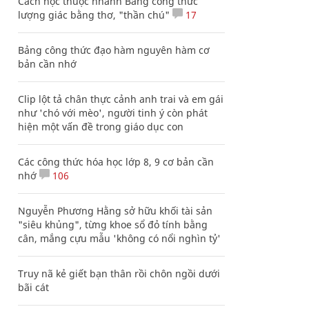
Cách học thuộc nhanh Bảng công thức
lượng giác bằng thơ, "thần chú"
17
Bảng công thức đạo hàm nguyên hàm cơ
bản cần nhớ
Clip lột tả chân thực cảnh anh trai và em gái
như 'chó với mèo', người tinh ý còn phát
hiện một vấn đề trong giáo dục con
Các công thức hóa học lớp 8, 9 cơ bản cần
nhớ
106
Nguyễn Phương Hằng sở hữu khối tài sản
"siêu khủng", từng khoe sổ đỏ tính bằng
cân, mắng cựu mẫu 'không có nổi nghìn tỷ'
Truy nã kẻ giết bạn thân rồi chôn ngồi dưới
bãi cát