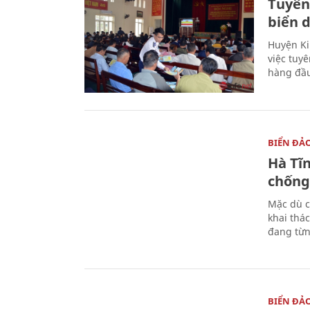
Tuyên
biển 
Huyện Ki
việc tuy
hàng đầ
BIỂN ĐẢ
Hà Tĩ
chống
Mặc dù c
khai thác
đang từn
BIỂN ĐẢ