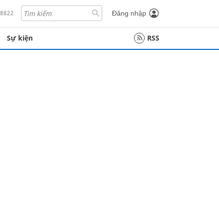
18822
Đăng nhập
Sự kiện
RSS