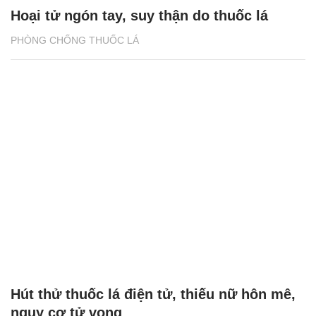
Hoại tử ngón tay, suy thận do thuốc lá
PHÒNG CHỐNG THUỐC LÁ
Hút thử thuốc lá điện tử, thiếu nữ hôn mê,
nguy cơ tử vong