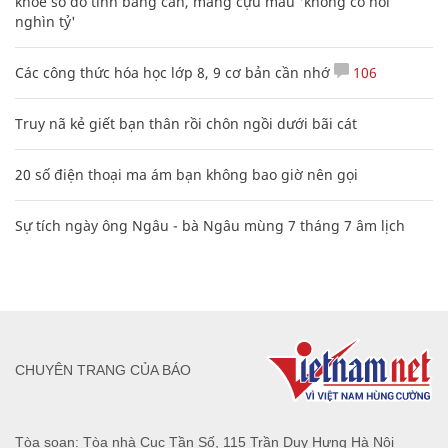
khoe sổ đỏ tính bằng cân, mắng cựu mẫu 'không có nổi
nghìn tỷ'
Các công thức hóa học lớp 8, 9 cơ bản cần nhớ
106
Truy nã kẻ giết bạn thân rồi chôn ngồi dưới bãi cát
20 số điện thoại ma ám bạn không bao giờ nên gọi
Sự tích ngày ông Ngâu - bà Ngâu mùng 7 tháng 7 âm lịch
CHUYÊN TRANG CỦA BÁO
Tòa soạn: Tòa nhà Cục Tần Số, 115 Trần Duy Hưng Hà Nội