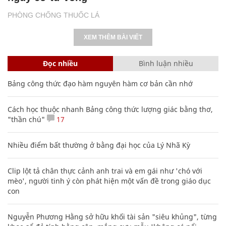
PHÒNG CHỐNG THUỐC LÁ
XEM THÊM BÀI VIẾT
Đọc nhiều
Bình luận nhiều
Bảng công thức đạo hàm nguyên hàm cơ bản cần nhớ
Cách học thuộc nhanh Bảng công thức lượng giác bằng thơ,
"thần chú"
17
Nhiều điểm bất thường ở bằng đại học của Lý Nhã Kỳ
Clip lột tả chân thực cảnh anh trai và em gái như 'chó với
mèo', người tinh ý còn phát hiện một vấn đề trong giáo dục
con
Nguyễn Phương Hằng sở hữu khối tài sản "siêu khủng", từng