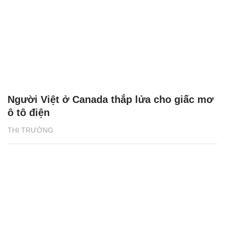
Người Việt ở Canada thắp lửa cho giấc mơ
ô tô điện
THỊ TRƯỜNG