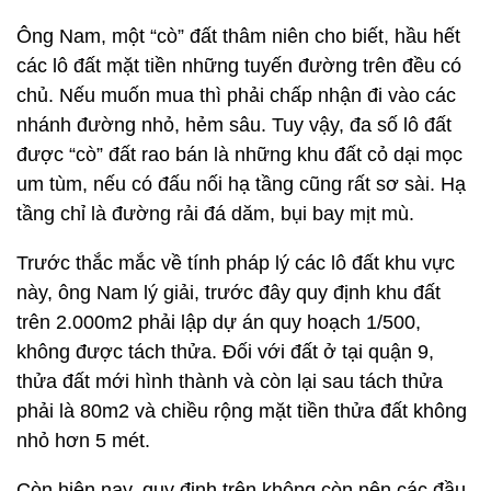
Ông Nam, một “cò” đất thâm niên cho biết, hầu hết
các lô đất mặt tiền những tuyến đường trên đều có
chủ. Nếu muốn mua thì phải chấp nhận đi vào các
nhánh đường nhỏ, hẻm sâu. Tuy vậy, đa số lô đất
được “cò” đất rao bán là những khu đất cỏ dại mọc
um tùm, nếu có đấu nối hạ tầng cũng rất sơ sài. Hạ
tầng chỉ là đường rải đá dăm, bụi bay mịt mù.
Trước thắc mắc về tính pháp lý các lô đất khu vực
này, ông Nam lý giải, trước đây quy định khu đất
trên 2.000m2 phải lập dự án quy hoạch 1/500,
không được tách thửa. Đối với đất ở tại quận 9,
thửa đất mới hình thành và còn lại sau tách thửa
phải là 80m2 và chiều rộng mặt tiền thửa đất không
nhỏ hơn 5 mét.
Còn hiện nay, quy định trên không còn nên các đầu