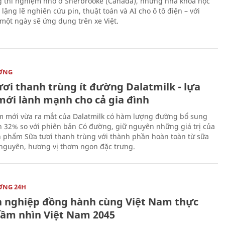
 thí nghiệm nhỏ ở Sherbrooke (Canada), những nhà khoa học
lặng lẽ nghiên cứu pin, thuật toán và AI cho ô tô điện – với
 một ngày sẽ ứng dụng trên xe Việt.
ỜNG
ươi thanh trùng ít đường Dalatmilk - lựa
mới lành mạnh cho cả gia đình
 mới vừa ra mắt của Dalatmilk có hàm lượng đường bổ sung
 32% so với phiên bản Có đường, giữ nguyên những giá trị của
 phẩm Sữa tươi thanh trùng với thành phần hoàn toàn từ sữa
 nguyên, hương vị thơm ngon đặc trưng.
ỜNG 24H
 nghiệp đồng hành cùng Việt Nam thực
Tầm nhìn Việt Nam 2045