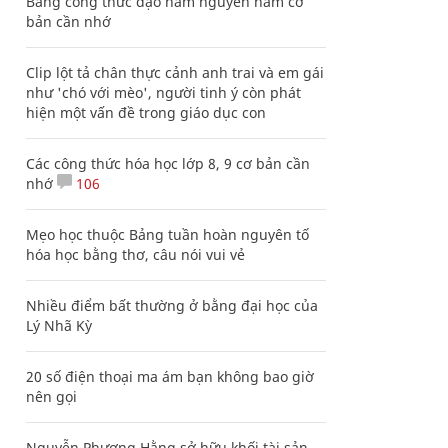
Bảng công thức đạo hàm nguyên hàm cơ
bản cần nhớ
Clip lột tả chân thực cảnh anh trai và em gái
như 'chó với mèo', người tinh ý còn phát
hiện một vấn đề trong giáo dục con
Các công thức hóa học lớp 8, 9 cơ bản cần
nhớ
106
Mẹo học thuộc Bảng tuần hoàn nguyên tố
hóa học bằng thơ, câu nói vui vẻ
Nhiều điểm bất thường ở bằng đại học của
Lý Nhã Kỳ
20 số điện thoại ma ám bạn không bao giờ
nên gọi
Nguyễn Phương Hằng sở hữu khối tài sản