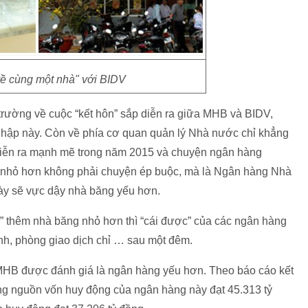
ề cùng một nhà" với BIDV
 trường về cuộc “kết hôn” sắp diễn ra giữa MHB và BIDV,
nhập này. Còn về phía cơ quan quản lý Nhà nước chỉ khẳng
diễn ra mạnh mẽ trong năm 2015 và chuyện ngân hàng
 nhỏ hơn không phải chuyện ép buộc, mà là Ngân hàng Nhà
ày sẽ vực dậy nhà băng yếu hơn.
” thêm nhà băng nhỏ hơn thì “cái được” của các ngân hàng
nh, phòng giao dịch chỉ … sau một đêm.
MHB được đánh giá là ngân hàng yếu hơn. Theo báo cáo kết
ng nguồn vốn huy động của ngân hàng này đạt 45.313 tỷ