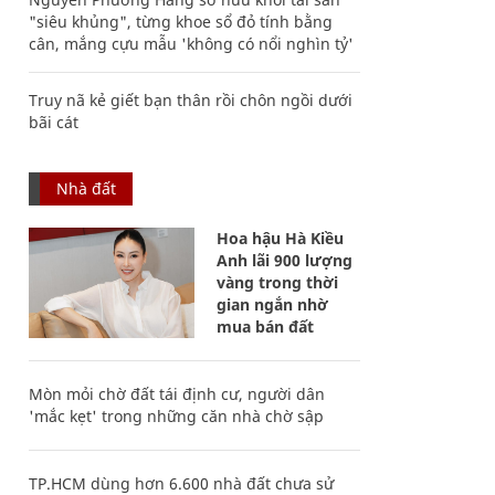
"siêu khủng", từng khoe sổ đỏ tính bằng
cân, mắng cựu mẫu 'không có nổi nghìn tỷ'
Truy nã kẻ giết bạn thân rồi chôn ngồi dưới
bãi cát
Nhà đất
Hoa hậu Hà Kiều
Anh lãi 900 lượng
vàng trong thời
gian ngắn nhờ
mua bán đất
Mòn mỏi chờ đất tái định cư, người dân
'mắc kẹt' trong những căn nhà chờ sập
TP.HCM dùng hơn 6.600 nhà đất chưa sử