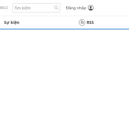
18822
Đăng nhập
Sự kiện
RSS