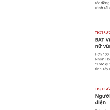
tốc đồng
trình tái
THỊ TRƯ
BAT V
nữ vù
Hơn 100 
Nhơn Hòa
“Trao qu
tỉnh Tây 
THỊ TRƯ
Người
điện