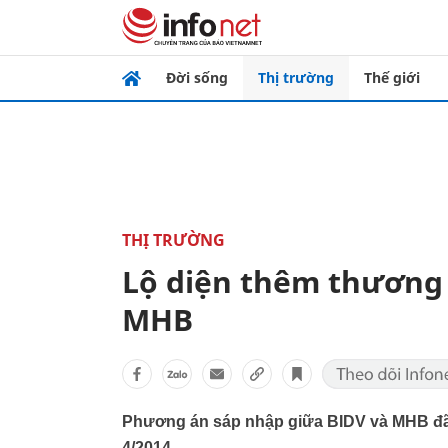
Đời sống
Thị trường
Thế giới
THỊ TRƯỜNG
Lộ diện thêm thương 
MHB
Phương án sáp nhập giữa BIDV và MHB đã 
4/2014.