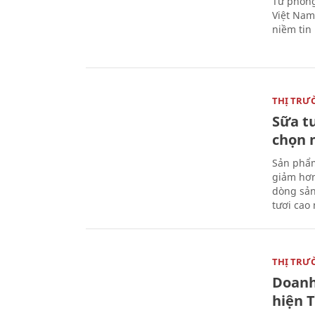
Từ phòng
Việt Nam 
niềm tin
THỊ TRƯ
Sữa t
chọn 
Sản phẩm
giảm hơn
dòng sản
tươi cao
THỊ TRƯ
Doanh
hiện 