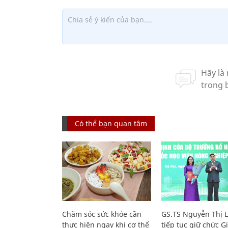
Có thể bạn quan tâm
Chăm sóc sức khỏe cần
GS.TS Nguyễn Thị 
thực hiện ngay khi cơ thể
tiếp tục giữ chức 