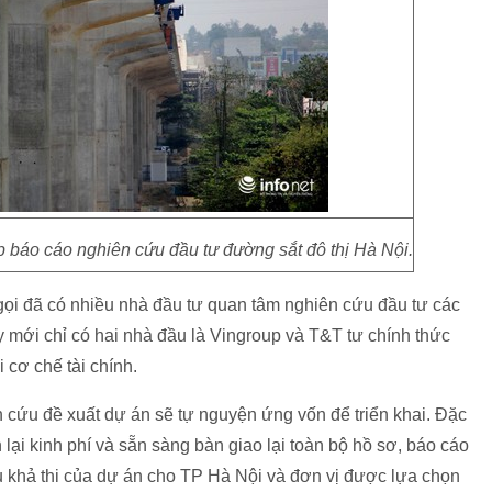
p báo cáo nghiên cứu đầu tư đường sắt đô thị Hà Nội.
ọi đã có nhiều nhà đầu tư quan tâm nghiên cứu đầu tư các
 mới chỉ có hai nhà đầu là Vingroup và T&T tư chính thức
i cơ chế tài chính.
 cứu đề xuất dự án sẽ tự nguyện ứng vốn để triển khai. Đặc
lại kinh phí và sẵn sàng bàn giao lại toàn bộ hồ sơ, báo cáo
u khả thi của dự án cho TP Hà Nội và đơn vị được lựa chọn