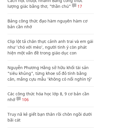
Cách học thuộc nhanh Bảng công thức
lượng giác bằng thơ, "thần chú"
17
Bảng công thức đạo hàm nguyên hàm cơ
bản cần nhớ
Clip lột tả chân thực cảnh anh trai và em gái
như 'chó với mèo', người tinh ý còn phát
hiện một vấn đề trong giáo dục con
Nguyễn Phương Hằng sở hữu khối tài sản
"siêu khủng", từng khoe sổ đỏ tính bằng
cân, mắng cựu mẫu 'không có nổi nghìn tỷ'
Các công thức hóa học lớp 8, 9 cơ bản cần
nhớ
106
Truy nã kẻ giết bạn thân rồi chôn ngồi dưới
bãi cát