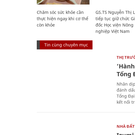
Chăm sóc sức khỏe cần
GS.TS Nguyễn Thị 
thực hiện ngay khi cơ thể
tiếp tục giữ chức 
còn khỏe
đốc Học viện Nông
nghiệp Việt Nam
Tin cùng chuyên mục
THỊ TRƯ
‘Hành 
Tổng Đ
Nhân dịp
đánh dấu
Tổng Đại
kết nối t
NHÀ ĐẤT