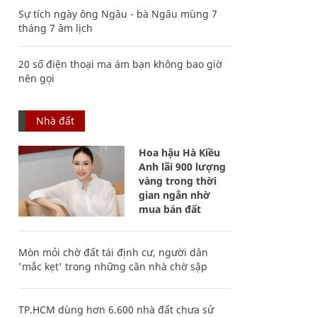
Sự tích ngày ông Ngâu - bà Ngâu mùng 7
tháng 7 âm lịch
20 số điện thoại ma ám bạn không bao giờ
nên gọi
Nhà đất
Hoa hậu Hà Kiều
Anh lãi 900 lượng
vàng trong thời
gian ngắn nhờ
mua bán đất
Mòn mỏi chờ đất tái định cư, người dân
'mắc kẹt' trong những căn nhà chờ sập
TP.HCM dùng hơn 6.600 nhà đất chưa sử