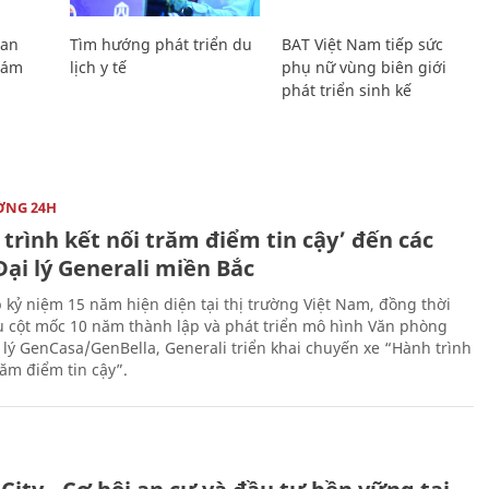
Lan
Tìm hướng phát triển du
BAT Việt Nam tiếp sức
Giám
lịch y tế
phụ nữ vùng biên giới
phát triển sinh kế
ỜNG 24H
trình kết nối trăm điểm tin cậy’ đến các
ại lý Generali miền Bắc
 kỷ niệm 15 năm hiện diện tại thị trường Việt Nam, đồng thời
 cột mốc 10 năm thành lập và phát triển mô hình Văn phòng
 lý GenCasa/GenBella, Generali triển khai chuyến xe “Hành trình
răm điểm tin cậy”.