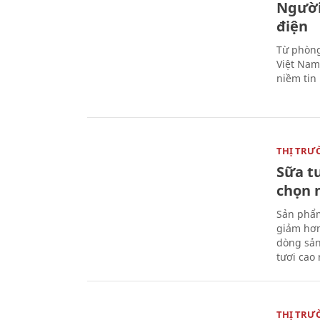
Người
điện
Từ phòng
Việt Nam 
niềm tin
THỊ TRƯ
Sữa t
chọn 
Sản phẩm
giảm hơn
dòng sản
tươi cao
THỊ TRƯ