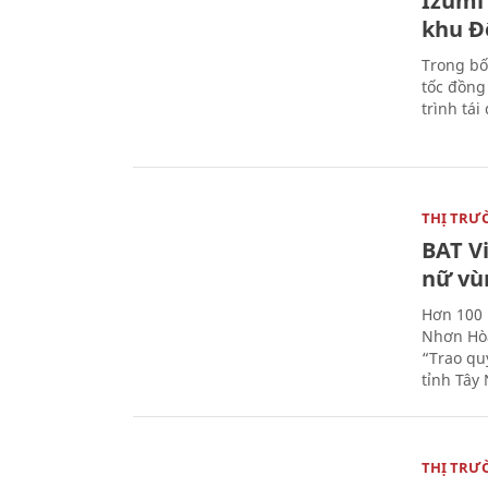
Izumi 
khu Đ
Trong bố
tốc đồng
trình tái
THỊ TRƯ
BAT V
nữ vù
Hơn 100 
Nhơn Hòa
“Trao qu
tỉnh Tây 
THỊ TRƯ