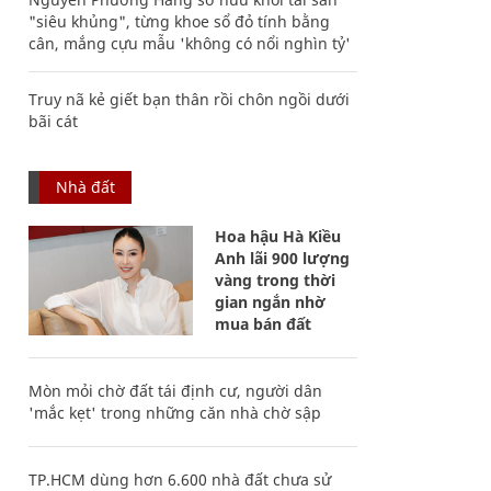
"siêu khủng", từng khoe sổ đỏ tính bằng
cân, mắng cựu mẫu 'không có nổi nghìn tỷ'
Truy nã kẻ giết bạn thân rồi chôn ngồi dưới
bãi cát
Nhà đất
Hoa hậu Hà Kiều
Anh lãi 900 lượng
vàng trong thời
gian ngắn nhờ
mua bán đất
Mòn mỏi chờ đất tái định cư, người dân
'mắc kẹt' trong những căn nhà chờ sập
TP.HCM dùng hơn 6.600 nhà đất chưa sử