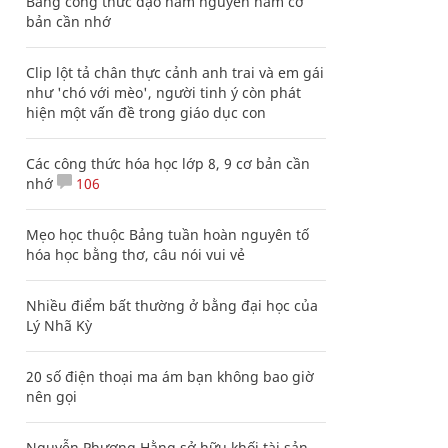
Bảng công thức đạo hàm nguyên hàm cơ
bản cần nhớ
Clip lột tả chân thực cảnh anh trai và em gái
như 'chó với mèo', người tinh ý còn phát
hiện một vấn đề trong giáo dục con
Các công thức hóa học lớp 8, 9 cơ bản cần
nhớ
106
Mẹo học thuộc Bảng tuần hoàn nguyên tố
hóa học bằng thơ, câu nói vui vẻ
Nhiều điểm bất thường ở bằng đại học của
Lý Nhã Kỳ
20 số điện thoại ma ám bạn không bao giờ
nên gọi
Nguyễn Phương Hằng sở hữu khối tài sản