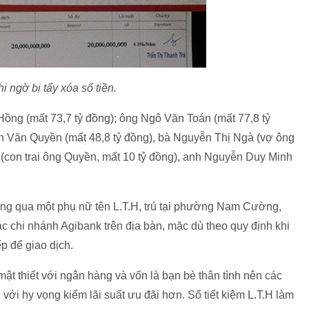
i ngờ bị tẩy xóa số tiền.
ồng (mất 73,7 tỷ đồng); ông Ngô Văn Toán (mất 77,8 tỷ
n Văn Quyền (mất 48,8 tỷ đồng), bà Nguyễn Thị Ngà (vợ ông
(con trai ông Quyền, mất 10 tỷ đồng), anh Nguyễn Duy Minh
hông qua một phụ nữ tên L.T.H, trú tại phường Nam Cường,
ác chi nhánh Agibank trên địa bàn, mặc dù theo quy định khi
p để giao dịch.
ật thiết với ngân hàng và vốn là bạn bè thân tình nên các
 với hy vọng kiếm lãi suất ưu đãi hơn. Sổ tiết kiệm L.T.H làm