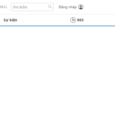
18822
Đăng nhập
Sự kiện
RSS