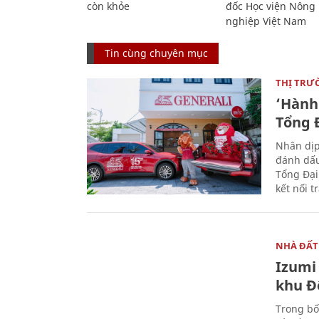
còn khỏe
đốc Học viện Nông
nghiệp Việt Nam
Tin cùng chuyên mục
THỊ TRƯ
‘Hành 
Tổng Đ
Nhân dịp
đánh dấu
Tổng Đại
kết nối t
NHÀ ĐẤT
Izumi 
khu Đ
Trong bố