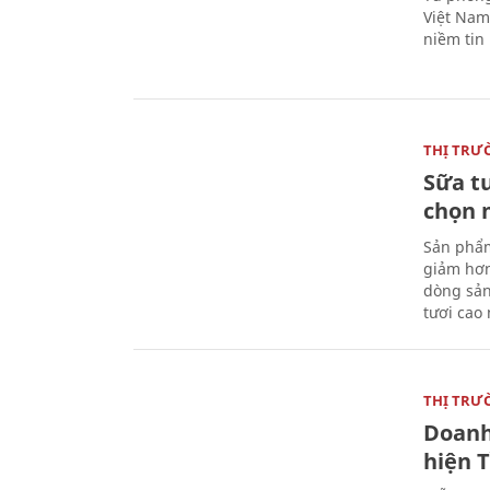
Việt Nam 
niềm tin
THỊ TRƯ
Sữa t
chọn 
Sản phẩm
giảm hơn
dòng sản
tươi cao
THỊ TRƯ
Doanh
hiện 