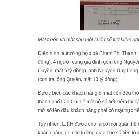
Mặt trước và mặt sau một cuốn sổ tiết kiệm ngh
Điển hình là trường hợp bà Phạm Thị Thanh H
đồng); 4 người cùng gia đình gồm ông Nguyễ
Quyền, mất 5 tỷ đồng), anh Nguyễn Duy Long 
(con trai ông Quyền, mất 13 tỷ đồng).
Được biết, các khách hàng bị mất tiền đều t
thành phố Lào Cai để mở hộ sổ tiết kiệm tại c
mở sổ lần đầu khách hàng phải có mặt trực tiế
Tuy nhiên, L.T.H được cho là có mối quan hệ m
khách hàng đều tin tưởng giao cho số tiền lớn