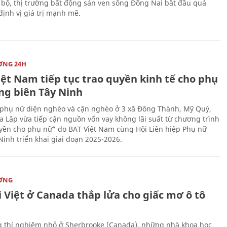
 bộ, thị trường bất động sản ven sông Đồng Nai bắt đầu quá
 định vị giá trị mạnh mẽ.
ỜNG 24H
iệt Nam tiếp tục trao quyền kinh tế cho phụ
ng biên Tây Ninh
phụ nữ diện nghèo và cận nghèo ở 3 xã Đông Thành, Mỹ Quý,
 Lập vừa tiếp cận nguồn vốn vay không lãi suất từ chương trình
yền cho phụ nữ” do BAT Việt Nam cùng Hội Liên hiệp Phụ nữ
Ninh triển khai giai đoạn 2025-2026.
ỜNG
 Việt ở Canada thắp lửa cho giấc mơ ô tô
 thí nghiệm nhỏ ở Sherbrooke (Canada), những nhà khoa học