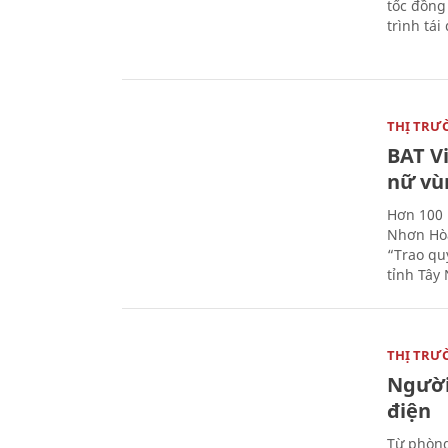
tốc đồng
trình tái
THỊ TRƯ
BAT V
nữ vù
Hơn 100 
Nhơn Hòa
“Trao qu
tỉnh Tây 
THỊ TRƯ
Người
điện
Từ phòng