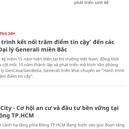
phát triển sinh kế
ỜNG 24H
trình kết nối trăm điểm tin cậy’ đến các
ại lý Generali miền Bắc
 kỷ niệm 15 năm hiện diện tại thị trường Việt Nam, đồng thời
 cột mốc 10 năm thành lập và phát triển mô hình Văn phòng
 lý GenCasa/GenBella, Generali triển khai chuyến xe “Hành trình
răm điểm tin cậy”.
City - Cơ hội an cư và đầu tư bền vững tại
ông TP.HCM
i cảnh hạ tầng phía Đông TP.HCM đang bước vào giai đoạn tăng