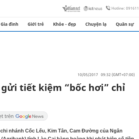
Hotline: 09161
Gia đình
Giới trẻ
Khỏe - đẹp
Chuyện lạ
Quân sự
10/05/2017 09:32 (GMT+07:00)
 gửi tiết kiệm “bốc hơi” chỉ
c chi nhánh Cốc Lếu, Kim Tân, Cam Đường của Ngân
(Agribank) tỉnh Lào Cai bàng hoàng khi phát hiện số tiền